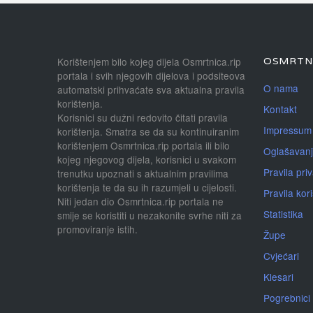
Korištenjem bilo kojeg dijela Osmrtnica.rip
OSMRTNI
portala i svih njegovih dijelova i podsiteova
O nama
automatski prihvaćate sva aktualna pravila
korištenja.
Kontakt
Korisnici su dužni redovito čitati pravila
Impressum
korištenja. Smatra se da su kontinuiranim
korištenjem Osmrtnica.rip portala ili bilo
Oglašavan
kojeg njegovog dijela, korisnici u svakom
Pravila priv
trenutku upoznati s aktualnim pravilima
korištenja te da su ih razumjeli u cijelosti.
Pravila kor
Niti jedan dio Osmrtnica.rip portala ne
Statistika
smije se koristiti u nezakonite svrhe niti za
promoviranje istih.
Župe
Cvjećari
Klesari
Pogrebnici