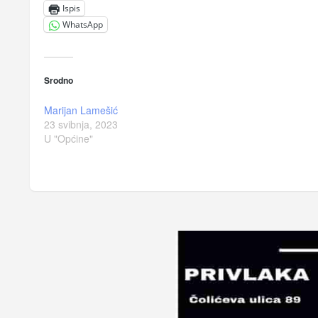
Ispis
WhatsApp
Srodno
Marijan Lamešić
23 svibnja, 2023
U "Općine"