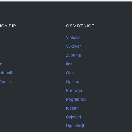
CA.RIP
OSMRTNICE
Vinkovci
Vukovar
Županja
je
Ilok
atnosti
Otok
ištenja
Općine
Pretraga
Pogrebnici
Klesari
Cvjećari
Ugostitelji