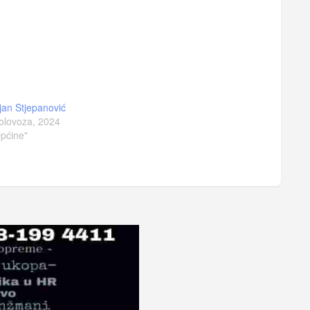
jan Stjepanović
olovoza, 2024
pćine"