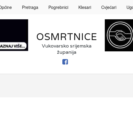
Općine
Pretraga
Pogrebnici
Klesari
Cvjećari
Ugos
OSMRTNICE
Vukovarsko srijemska
županija
FACEBOOK