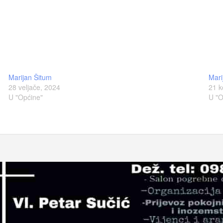
Marijan Šitum
Mari
28 veljače, 2024
21 k
U "Općine"
U "O