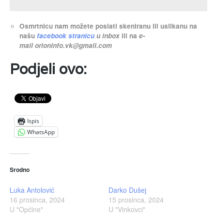
Osmrtnicu nam možete poslati skeniranu ili uslikanu na
našu
facebook stranicu
u inbox
ili na
e-
mail
orioninfo.vk@gmail.com
Podjeli ovo:
Ispis
WhatsApp
Srodno
Luka Antolović
Darko Dušej
16 prosinca, 2024
15 prosinca, 2024
U "Općine"
U "Vinkovci"