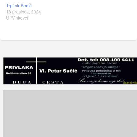
Trpimir Benić
18 prosinca, 2024
U "Vinkovci"