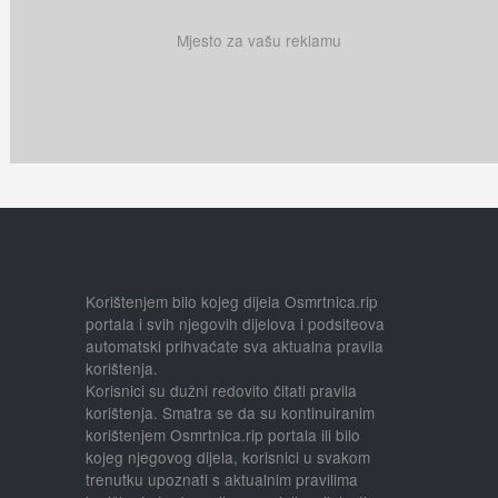
Mjesto za vašu reklamu
Korištenjem bilo kojeg dijela Osmrtnica.rip
portala i svih njegovih dijelova i podsiteova
automatski prihvaćate sva aktualna pravila
korištenja.
Korisnici su dužni redovito čitati pravila
korištenja. Smatra se da su kontinuiranim
korištenjem Osmrtnica.rip portala ili bilo
kojeg njegovog dijela, korisnici u svakom
trenutku upoznati s aktualnim pravilima