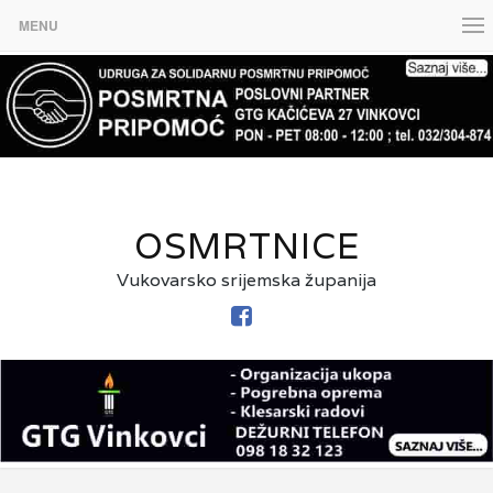
MENU
OSMRTNICE
Vukovarsko srijemska županija
FACEBOOK