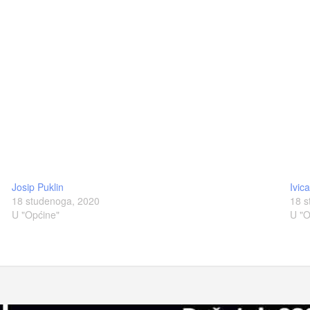
Josip Puklin
Ivic
18 studenoga, 2020
18 s
U "Općine"
U "O