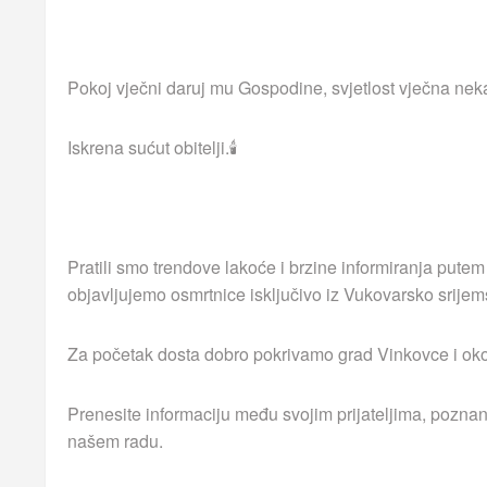
Pokoj vječni daruj mu Gospodine, svjetlost vječna neka
Iskrena sućut obitelji.🕯
Pratili smo trendove lakoće i brzine informiranja putem
objavljujemo osmrtnice isključivo iz Vukovarsko srijem
Za početak dosta dobro pokrivamo grad Vinkovce i okolna
Prenesite informaciju među svojim prijateljima, poznan
našem radu.