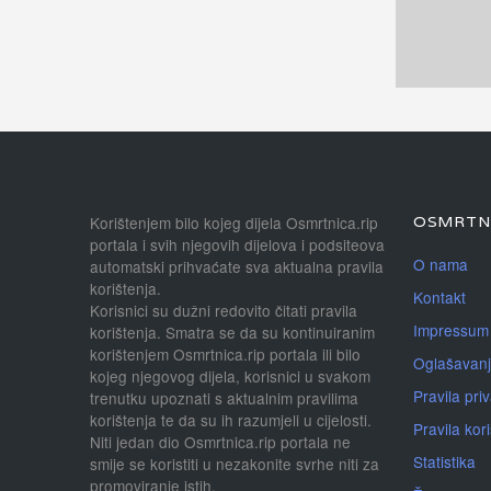
Korištenjem bilo kojeg dijela Osmrtnica.rip
OSMRTNI
portala i svih njegovih dijelova i podsiteova
O nama
automatski prihvaćate sva aktualna pravila
korištenja.
Kontakt
Korisnici su dužni redovito čitati pravila
Impressum
korištenja. Smatra se da su kontinuiranim
korištenjem Osmrtnica.rip portala ili bilo
Oglašavan
kojeg njegovog dijela, korisnici u svakom
Pravila priv
trenutku upoznati s aktualnim pravilima
korištenja te da su ih razumjeli u cijelosti.
Pravila kor
Niti jedan dio Osmrtnica.rip portala ne
Statistika
smije se koristiti u nezakonite svrhe niti za
promoviranje istih.