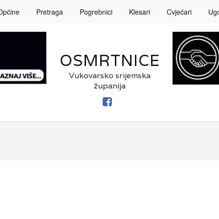
Općine
Pretraga
Pogrebnici
Klesari
Cvjećari
Ugos
OSMRTNICE
Vukovarsko srijemska
županija
FACEBOOK