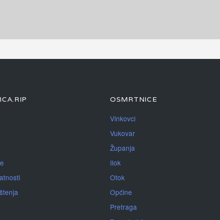
CA.RIP
OSMRTNICE
Vinkovci
Vukovar
Županja
je
Ilok
atnosti
Otok
ištenja
Općine
Pretraga