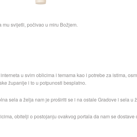
 mu svijetli, počivao u miru Božjem.
 interneta u svim oblicima i temama kao i potrebe za istima, osm
ske županije i to u potpunosti besplatno.
 sela a želja nam je proširiti se i na ostale Gradove i sela u ž
icima, obitelji o postojanju ovakvog portala da nam se dostave o