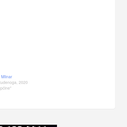
a Mlinar
tudenoga, 2020
pćine"