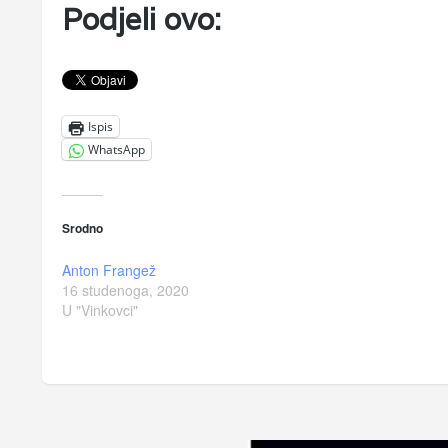
Podjeli ovo:
Ispis
WhatsApp
Srodno
Anton Frangež
16 studenoga, 2020
U "Vinkovci"