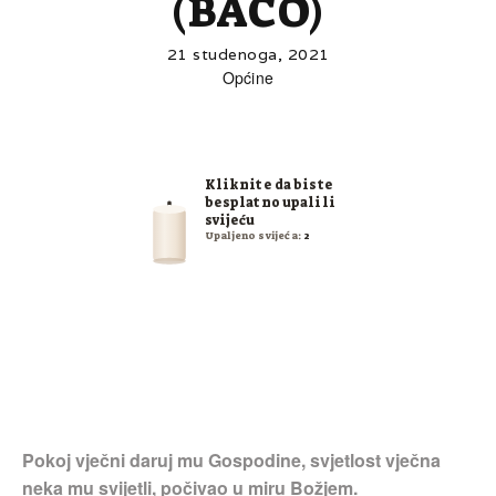
(BAĆO)
21 studenoga, 2021
Općine
Kliknite da biste
besplatno upalili
svijeću
Upaljeno svijeća:
2
Pokoj vječni daruj mu Gospodine, svjetlost vječna
neka mu svijetli, počivao u miru Božjem.