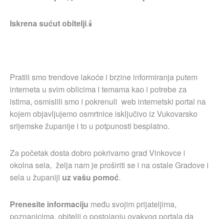
Iskrena sućut obitelji
.🕯
Pratili smo trendove lakoće i brzine informiranja putem
interneta u svim oblicima i temama kao i potrebe za
istima, osmislili smo i pokrenuli web internetski portal na
kojem objavljujemo osmrtnice isključivo iz Vukovarsko
srijemske županije i to u potpunosti besplatno.
Za početak dosta dobro pokrivamo grad Vinkovce i
okolna sela, želja nam je proširiti se i na ostale Gradove i
sela u županiji
uz vašu pomoć
.
Prenesite informaciju
među svojim prijateljima,
poznanicima, obitelji o postojanju ovakvog portala da