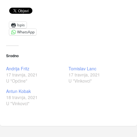
Ispis
WhatsApp
Srodno
Andrija Fritz
Tomislav Lanc
17 travnja, 2021
17 travnja, 2021
U "Općine"
U "Vinkovci"
Antun Kobak
18 travnja, 2021
U "Vinkovci"