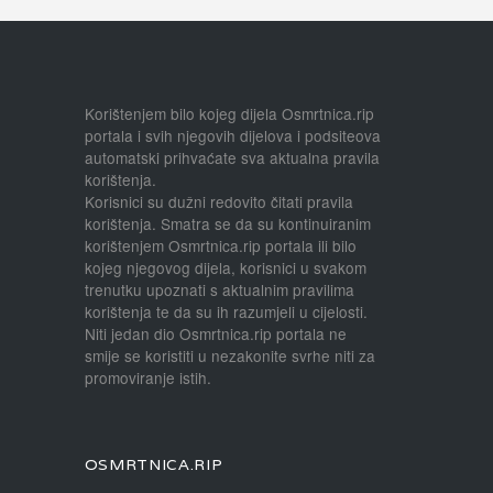
Korištenjem bilo kojeg dijela Osmrtnica.rip
portala i svih njegovih dijelova i podsiteova
automatski prihvaćate sva aktualna pravila
korištenja.
Korisnici su dužni redovito čitati pravila
korištenja. Smatra se da su kontinuiranim
korištenjem Osmrtnica.rip portala ili bilo
kojeg njegovog dijela, korisnici u svakom
trenutku upoznati s aktualnim pravilima
korištenja te da su ih razumjeli u cijelosti.
Niti jedan dio Osmrtnica.rip portala ne
smije se koristiti u nezakonite svrhe niti za
promoviranje istih.
OSMRTNICA.RIP