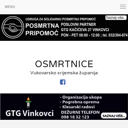
MENU
OSMRTNICE
Vukovarsko srijemska županija
FACEBOOK