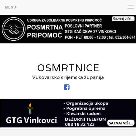
MENU
OSMRTNICE
Vukovarsko srijemska županija
FACEBOOK