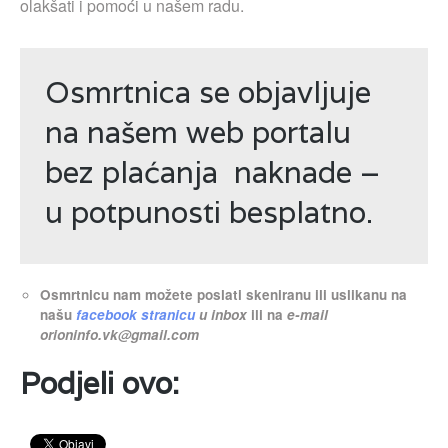
olakšati i pomoći u našem radu.
Osmrtnica se objavljuje
na našem web portalu
bez plaćanja naknade –
u potpunosti besplatno.
Osmrtnicu nam možete poslati skeniranu ili uslikanu na
našu
facebook stranicu
u inbox
ili na
e-mail
orioninfo.vk@gmail.com
Podjeli ovo: