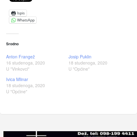
Ispis
WhatsApp
Srodno
Anton Frangež
Josip Puklin
16 studenoga, 2020
18 studenoga, 2020
U "Vinkovci"
U "Općine"
Ivica Mlinar
18 studenoga, 2020
U "Općine"