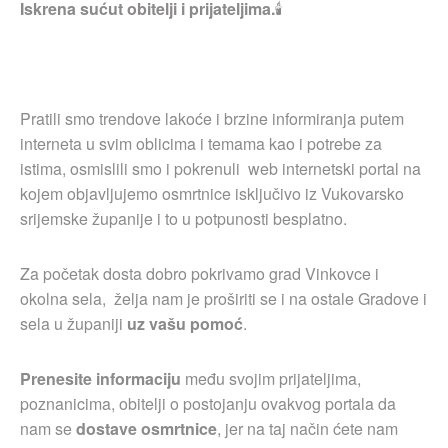
Iskrena sućut obitelji i prijateljima.
🕯
Pratili smo trendove lakoće i brzine informiranja putem
interneta u svim oblicima i temama kao i potrebe za
istima, osmislili smo i pokrenuli web internetski portal na
kojem objavljujemo osmrtnice isključivo iz Vukovarsko
srijemske županije i to u potpunosti besplatno.
Za početak dosta dobro pokrivamo grad Vinkovce i
okolna sela, želja nam je proširiti se i na ostale Gradove i
sela u županiji
uz vašu pomoć
.
Prenesite informaciju
među svojim prijateljima,
poznanicima, obitelji o postojanju ovakvog portala da
nam se
dostave osmrtnice
, jer na taj način ćete nam