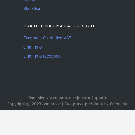
Statistika
PRATITE NAS NA FACEBOOKU
Facebook Osmrtnice VSŽ
Orion info
Orion info facebook
Osmtnice - Vukovarsko srijemska županija
Copyright Ⓒ 2023 osmrtnice | Sva prava pridržana
by
Orion info