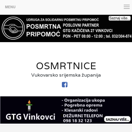
MENU
OSMRTNICE
Vukovarsko srijemska županija
FACEBOOK