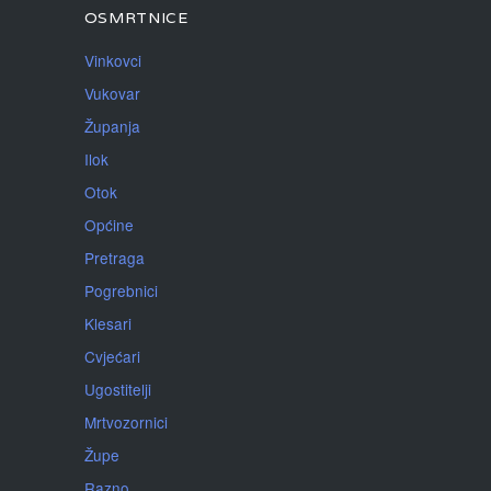
OSMRTNICE
Vinkovci
Vukovar
Županja
Ilok
Otok
Općine
Pretraga
Pogrebnici
Klesari
Cvjećari
Ugostitelji
Mrtvozornici
Župe
Razno