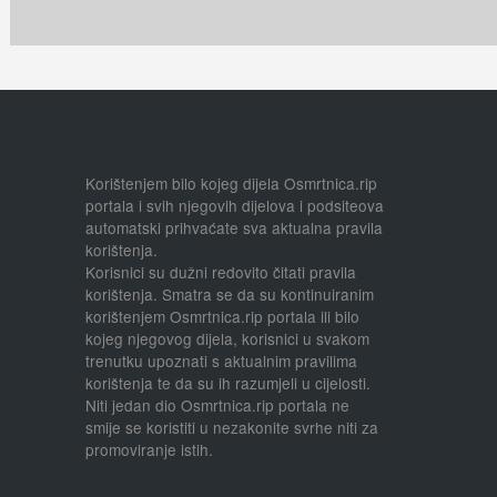
Korištenjem bilo kojeg dijela Osmrtnica.rip
portala i svih njegovih dijelova i podsiteova
automatski prihvaćate sva aktualna pravila
korištenja.
Korisnici su dužni redovito čitati pravila
korištenja. Smatra se da su kontinuiranim
korištenjem Osmrtnica.rip portala ili bilo
kojeg njegovog dijela, korisnici u svakom
trenutku upoznati s aktualnim pravilima
korištenja te da su ih razumjeli u cijelosti.
Niti jedan dio Osmrtnica.rip portala ne
smije se koristiti u nezakonite svrhe niti za
promoviranje istih.