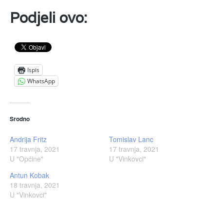
Podjeli ovo:
Ispis
WhatsApp
Srodno
Andrija Fritz
Tomislav Lanc
17 travnja, 2021
17 travnja, 2021
U "Općine"
U "Vinkovci"
Antun Kobak
18 travnja, 2021
U "Vinkovci"