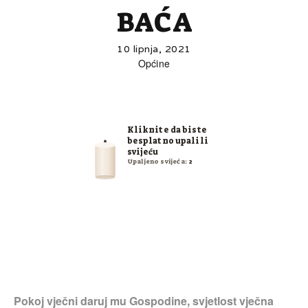
BAĆA
10 lipnja, 2021
Općine
Kliknite da biste
besplatno upalili
svijeću
Upaljeno svijeća:
2
Pokoj vječni daruj mu Gospodine, svjetlost vječna