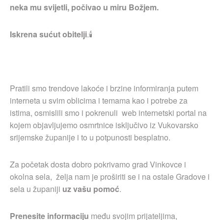
neka mu svijetli, počivao u miru Božjem.
Iskrena sućut obitelji
.🕯
Pratili smo trendove lakoće i brzine informiranja putem
interneta u svim oblicima i temama kao i potrebe za
istima, osmislili smo i pokrenuli web internetski portal na
kojem objavljujemo osmrtnice isključivo iz Vukovarsko
srijemske županije i to u potpunosti besplatno.
Za početak dosta dobro pokrivamo grad Vinkovce i
okolna sela, želja nam je proširiti se i na ostale Gradove i
sela u županiji
uz vašu pomoć
.
Prenesite informaciju
među svojim prijateljima,