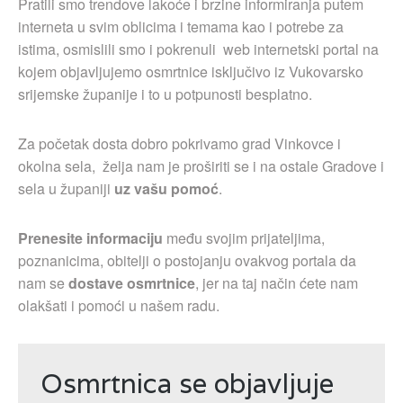
Pratili smo trendove lakoće i brzine informiranja putem
interneta u svim oblicima i temama kao i potrebe za
istima, osmislili smo i pokrenuli web internetski portal na
kojem objavljujemo osmrtnice isključivo iz Vukovarsko
srijemske županije i to u potpunosti besplatno.
Za početak dosta dobro pokrivamo grad Vinkovce i
okolna sela, želja nam je proširiti se i na ostale Gradove i
sela u županiji
uz vašu pomoć
.
Prenesite informaciju
među svojim prijateljima,
poznanicima, obitelji o postojanju ovakvog portala da
nam se
dostave osmrtnice
, jer na taj način ćete nam
olakšati i pomoći u našem radu.
Osmrtnica se objavljuje