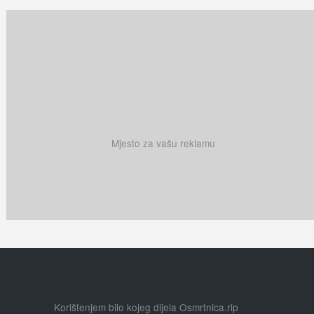
Mjesto za vašu reklamu
Korištenjem bilo kojeg dijela Osmrtnica.rip