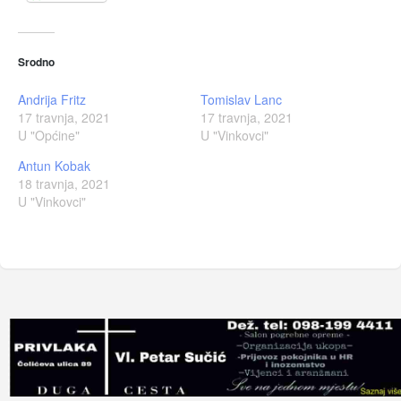
Srodno
Andrija Fritz
Tomislav Lanc
17 travnja, 2021
17 travnja, 2021
U "Općine"
U "Vinkovci"
Antun Kobak
18 travnja, 2021
U "Vinkovci"