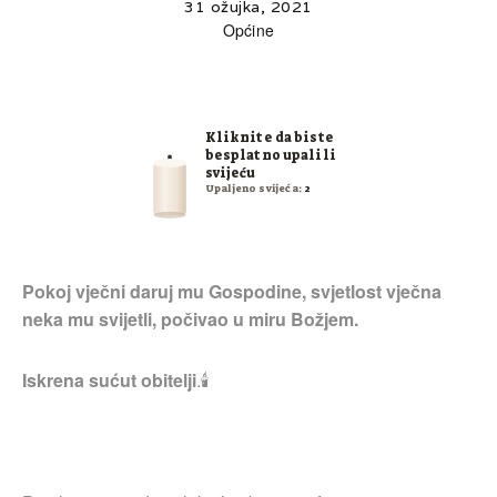
31 ožujka, 2021
Općine
Kliknite da biste
besplatno upalili
svijeću
Upaljeno svijeća:
2
Pokoj vječni daruj mu Gospodine, svjetlost vječna
neka mu svijetli, počivao u miru Božjem.
Iskrena sućut obitelji
.🕯