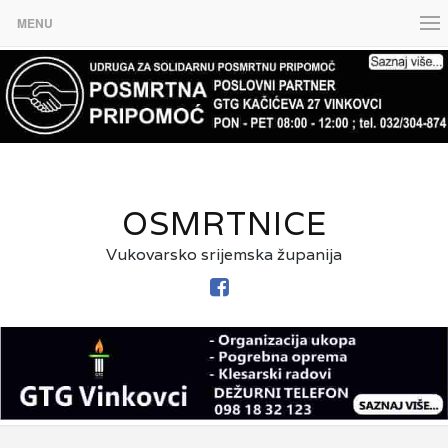
MENU
OSMRTNICE
Vukovarsko srijemska županija
FACEBOOK