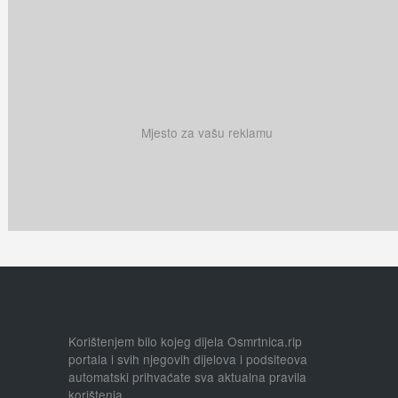
Mjesto za vašu reklamu
Korištenjem bilo kojeg dijela Osmrtnica.rip
portala i svih njegovih dijelova i podsiteova
automatski prihvaćate sva aktualna pravila
korištenja.