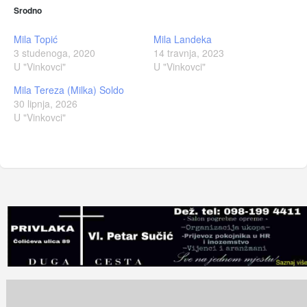
Srodno
Mila Topić
Mila Landeka
3 studenoga, 2020
14 travnja, 2023
U "Vinkovci"
U "Vinkovci"
Mila Tereza (Milka) Soldo
30 lipnja, 2026
U "Vinkovci"