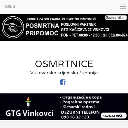
MENU
OSMRTNICE
Vukovarsko srijemska županija
FACEBOOK