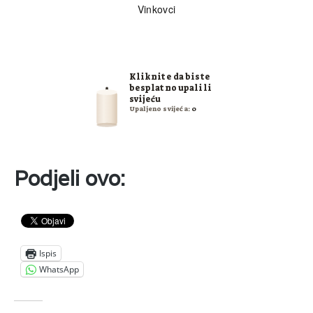
Vinkovci
Kliknite da biste
besplatno upalili
svijeću
Upaljeno svijeća:
0
Podjeli ovo:
Ispis
WhatsApp