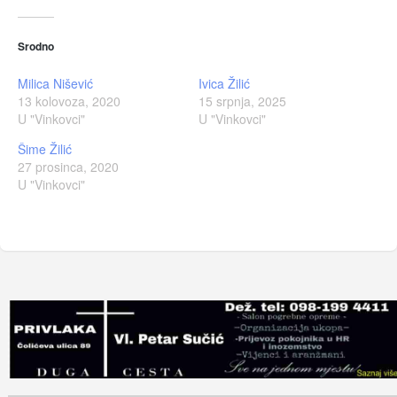
Srodno
Milica Nišević
Ivica Žilić
13 kolovoza, 2020
15 srpnja, 2025
U "Vinkovci"
U "Vinkovci"
Šime Žilić
27 prosinca, 2020
U "Vinkovci"