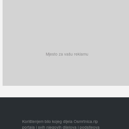
Mjesto za vašu reklamu
Korištenjem bilo kojeg dijela Osmrtnica.rip
portala i svih njegovih dijelova i podsiteova