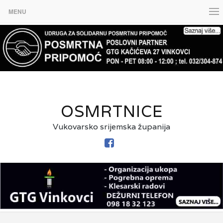
MENU
OSMRTNICE
Vukovarsko srijemska županija
FACEBOOK