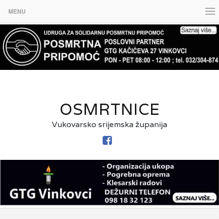
MENU
OSMRTNICE
Vukovarsko srijemska županija
FACEBOOK