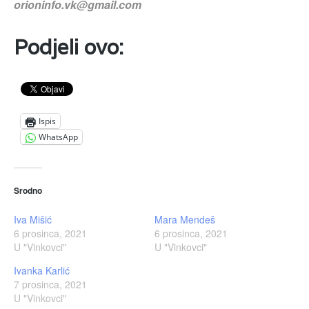
orioninfo.vk@gmail.com
Podjeli ovo:
Ispis
WhatsApp
Srodno
Iva Mišić
Mara Mendeš
6 prosinca, 2021
6 prosinca, 2021
U "Vinkovci"
U "Vinkovci"
Ivanka Karlić
7 prosinca, 2021
U "Vinkovci"