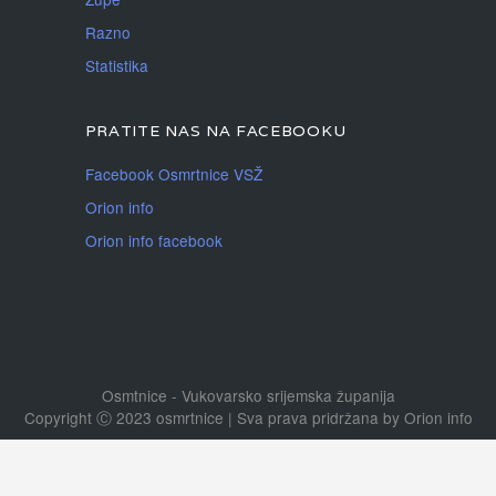
Razno
Statistika
PRATITE NAS NA FACEBOOKU
Facebook Osmrtnice VSŽ
Orion info
Orion info facebook
Osmtnice - Vukovarsko srijemska županija
Copyright Ⓒ 2023 osmrtnice | Sva prava pridržana
by
Orion info