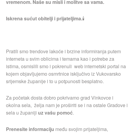
vremenom. Naše su misli i molitve sa vama.
Iskrena sućut obitelji i prijateljima.
🕯
Pratili smo trendove lakoće i brzine informiranja putem
interneta u svim oblicima i temama kao i potrebe za
istima, osmislili smo i pokrenuli web internetski portal na
kojem objavljujemo osmrtnice isključivo iz Vukovarsko
srijemske županije i to u potpunosti besplatno.
Za početak dosta dobro pokrivamo grad Vinkovce i
okolna sela, želja nam je proširiti se i na ostale Gradove i
sela u županiji
uz vašu pomoć
.
Prenesite informaciju
među svojim prijateljima,