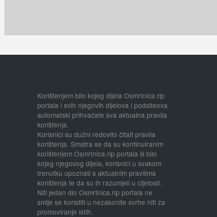
Korištenjem bilo kojeg dijela Osmrtnica.rip
portala i svih njegovih dijelova i podsiteova
automatski prihvaćate sva aktualna pravila
korištenja.
Korisnici su dužni redovito čitati pravila
korištenja. Smatra se da su kontinuiranim
korištenjem Osmrtnica.rip portala ili bilo
kojeg njegovog dijela, korisnici u svakom
trenutku upoznati s aktualnim pravilima
korištenja te da su ih razumjeli u cijelosti.
Niti jedan dio Osmrtnica.rip portala ne
smije se koristiti u nezakonite svrhe niti za
promoviranje istih.