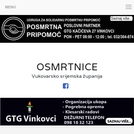
MENU
OSMRTNICE
Vukovarsko srijemska županija
FACEBOOK