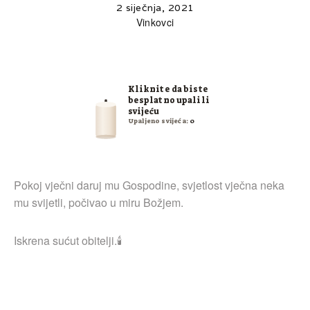
2 siječnja, 2021
Vinkovci
Kliknite da biste
besplatno upalili
svijeću
Upaljeno svijeća:
0
Pokoj vječni daruj mu Gospodine, svjetlost vječna neka
mu svijetli, počivao u miru Božjem.
Iskrena sućut obitelji.🕯