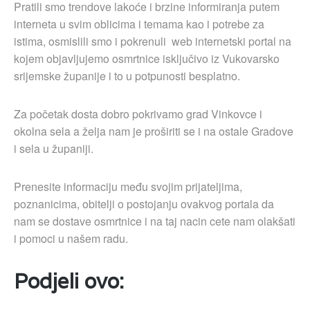
Pratili smo trendove lakoće i brzine informiranja putem
interneta u svim oblicima i temama kao i potrebe za
istima, osmislili smo i pokrenuli web internetski portal na
kojem objavljujemo osmrtnice isključivo iz Vukovarsko
srijemske županije i to u potpunosti besplatno.
Za početak dosta dobro pokrivamo grad Vinkovce i
okolna sela a želja nam je proširiti se i na ostale Gradove
i sela u županiji.
Prenesite informaciju među svojim prijateljima,
poznanicima, obitelji o postojanju ovakvog portala da
nam se dostave osmrtnice i na taj nacin cete nam olakšati
i pomoci u našem radu.
Podjeli ovo: