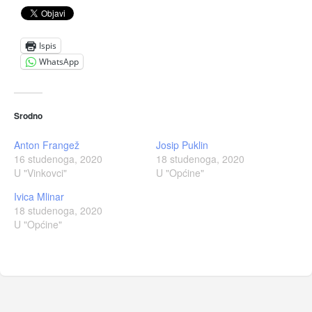
Ispis
WhatsApp
Srodno
Anton Frangež
Josip Puklin
16 studenoga, 2020
18 studenoga, 2020
U "Vinkovci"
U "Općine"
Ivica Mlinar
18 studenoga, 2020
U "Općine"