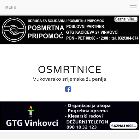
MENU
OSMRTNICE
Vukovarsko srijemska županija
FACEBOOK