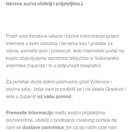
Iskrena sućut obitelji i prijateljima.
🕯
Pratili smo trendove lakoće i brzine informiranja putem
interneta u svim oblicima i temama kao i potrebe za
istima, osmislili smo i pokrenuli web internetski portal na
kojem objavljujemo osmrtnice isključivo iz Vukovarsko
srijemske županije i to u potpunosti besplatno.
Za početak dosta dobro pokrivamo grad Vinkovce i
okolna sela, želja nam je proširiti se i na ostale Gradove i
sela u županiji
uz vašu pomoć
.
Prenesite informaciju
među svojim prijateljima,
poznanicima, obitelji o postojanju ovakvog portala da
nam se
dostave osmrtnice
, jer na taj način ćete nam