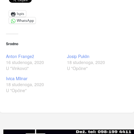
Ispis
WhatsApp
Srodno
Anton Frangež
Josip Puklin
16 studenoga, 2020
18 studenoga, 2020
U "Vinkovci"
U "Općine"
Ivica Mlinar
18 studenoga, 2020
U "Općine"