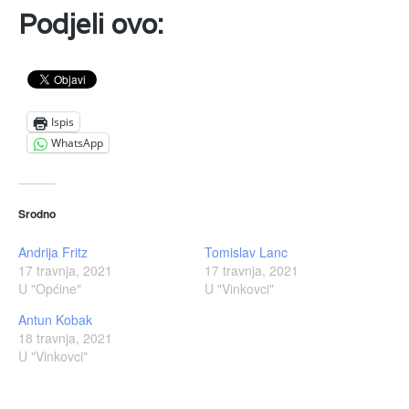
Podjeli ovo:
Ispis
WhatsApp
Srodno
Andrija Fritz
Tomislav Lanc
17 travnja, 2021
17 travnja, 2021
U "Općine"
U "Vinkovci"
Antun Kobak
18 travnja, 2021
U "Vinkovci"