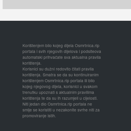
Korištenjem bilo kojeg dijela Osmrtnica.rip
portala i svih njegovih dijelova i podsiteova
automatski prihvaćate sva aktualna pravila
korištenja.
Korisnici su dužni redovito čitati pravila
korištenja. Smatra se da su kontinuiranim
korištenjem Osmrtnica.rip portala ili bilo
kojeg njegovog dijela, korisnici u svakom
trenutku upoznati s aktualnim pravilima
korištenja te da su ih razumjeli u cijelosti.
Niti jedan dio Osmrtnica.rip portala ne
smije se koristiti u nezakonite svrhe niti za
promoviranje istih.