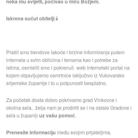
neka mu svijetli, počivao u miru Božjem.
Iskrena sućut obitelji
.🕯
Pratili smo trendove lakoće i brzine informiranja putem
interneta u svim oblicima i temama kao i potrebe za
istima, osmislili smo i pokrenuli web internetski portal na
kojem objavljujemo osmrtnice isključivo iz Vukovarsko
srijemske županije i to u potpunosti besplatno.
Za početak dosta dobro pokrivamo grad Vinkovce i
okolna sela, želja nam je proširiti se i na ostale Gradove i
sela u županiji
uz vašu pomoć
.
Prenesite informaciju
među svojim prijateljima,