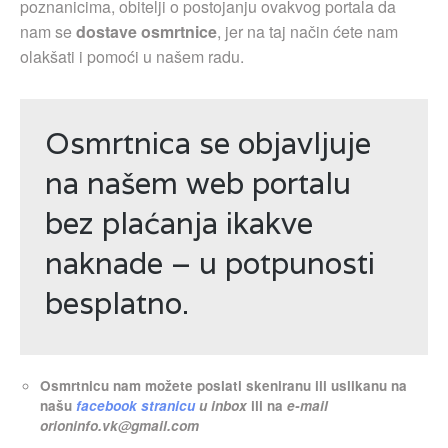
poznanicima, obitelji o postojanju ovakvog portala da
nam se
dostave osmrtnice
, jer na taj način ćete nam
olakšati i pomoći u našem radu.
Osmrtnica se objavljuje
na našem web portalu
bez plaćanja ikakve
naknade – u potpunosti
besplatno.
Osmrtnicu nam možete poslati skeniranu ili uslikanu na
našu
facebook stranicu
u inbox
ili na
e-mail
orioninfo.vk@gmail.com