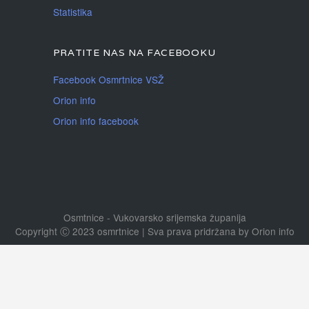
Statistika
PRATITE NAS NA FACEBOOKU
Facebook Osmrtnice VSŽ
Orion info
Orion info facebook
Osmtnice - Vukovarsko srijemska županija
Copyright Ⓒ 2023 osmrtnice | Sva prava pridržana
by
Orion info