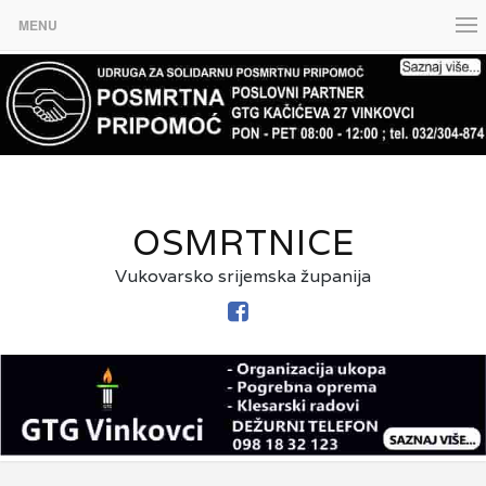
MENU
OSMRTNICE
Vukovarsko srijemska županija
FACEBOOK