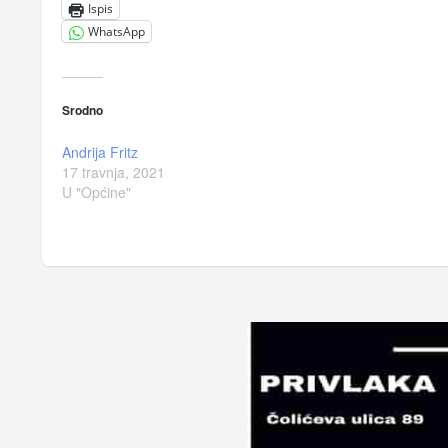
Ispis
WhatsApp
Srodno
Andrija Fritz
17 travnja, 2021
U "Općine"