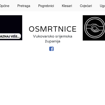
Općine
Pretraga
Pogrebnici
Klesari
Cvjećari
Ugos
OSMRTNICE
Vukovarsko srijemska
županija
FACEBOOK