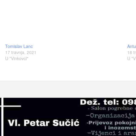
Tomislav Lanc
Ant
17 travnja, 2021
18 t
U "Vinkovci"
U "V