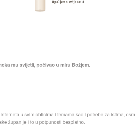
Upaljeno svijeća:
6
neka mu svijetli, počivao u miru Božjem.
 interneta u svim oblicima i temama kao i potrebe za istima, osm
ske županije i to u potpunosti besplatno.