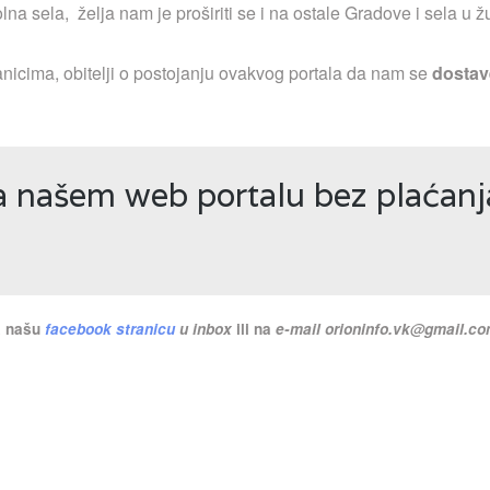
a sela, želja nam je proširiti se i na ostale Gradove i sela u ž
nicima, obitelji o postojanju ovakvog portala da nam se
dostav
na našem web portalu bez plaćan
na našu
facebook stranicu
u inbox
ili na
e-mail
orioninfo.vk@gmail.c