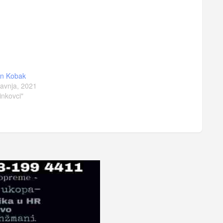
un Kobak
ravnja, 2021
inkovci"