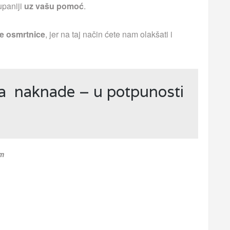
upaniji
uz vašu pomoć
.
e osmrtnice
, jer na taj način ćete nam olakšati i
ja naknade – u potpunosti
om