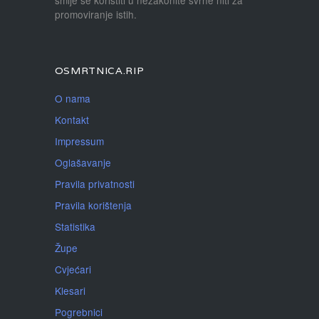
smije se koristiti u nezakonite svrhe niti za
promoviranje istih.
OSMRTNICA.RIP
O nama
Kontakt
Impressum
Oglašavanje
Pravila privatnosti
Pravila korištenja
Statistika
Župe
Cvjećari
Klesari
Pogrebnici