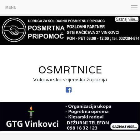
MENU
OSMRTNICE
Vukovarsko srijemska županija
FACEBOOK