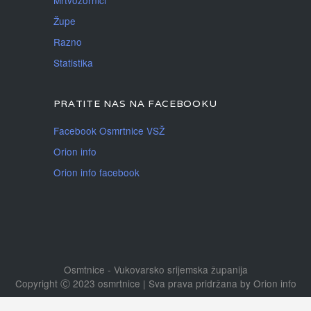
Mrtvozornici
Župe
Razno
Statistika
PRATITE NAS NA FACEBOOKU
Facebook Osmrtnice VSŽ
Orion info
Orion info facebook
Osmtnice - Vukovarsko srijemska županija
Copyright Ⓒ 2023 osmrtnice | Sva prava pridržana
by
Orion info