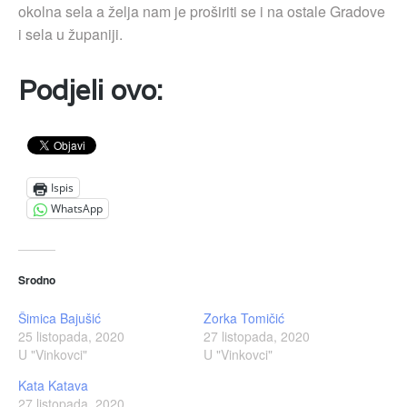
okolna sela a želja nam je proširiti se i na ostale Gradove
i sela u županiji.
Podjeli ovo:
Ispis
WhatsApp
Srodno
Šimica Bajušić
Zorka Tomičić
25 listopada, 2020
27 listopada, 2020
U "Vinkovci"
U "Vinkovci"
Kata Katava
27 listopada, 2020