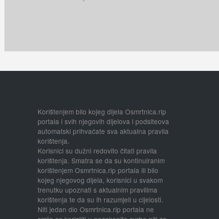
Korištenjem bilo kojeg dijela Osmrtnica.rip
portala i svih njegovih dijelova i podsiteova
automatski prihvaćate sva aktualna pravila
korištenja.
Korisnici su dužni redovito čitati pravila
korištenja. Smatra se da su kontinuiranim
korištenjem Osmrtnica.rip portala ili bilo
kojeg njegovog dijela, korisnici u svakom
trenutku upoznati s aktualnim pravilima
korištenja te da su ih razumjeli u cijelosti.
Niti jedan dio Osmrtnica.rip portala ne