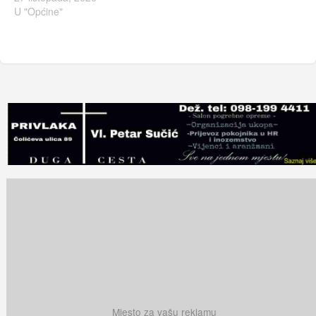
U "Općine"
Mjesto za vašu reklamu