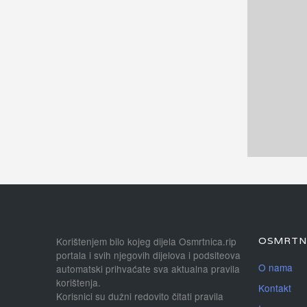
Korištenjem bilo kojeg dijela Osmrtnica.rip
OSMRTNI
portala i svih njegovih dijelova i podsiteova
O nama
automatski prihvaćate sva aktualna pravila
korištenja.
Kontakt
Korisnici su dužni redovito čitati pravila