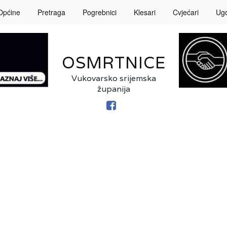
Općine
Pretraga
Pogrebnici
Klesari
Cvjećari
Ugos
OSMRTNICE
Vukovarsko srijemska
županija
FACEBOOK