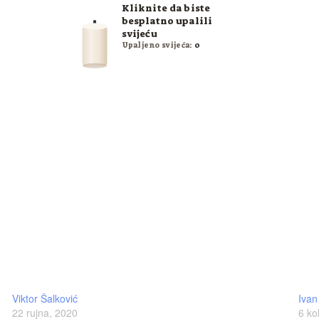
Kliknite da biste
besplatno upalili
svijeću
Upaljeno svijeća:
0
Viktor Šalković
Ivan
22 rujna, 2020
6 ko