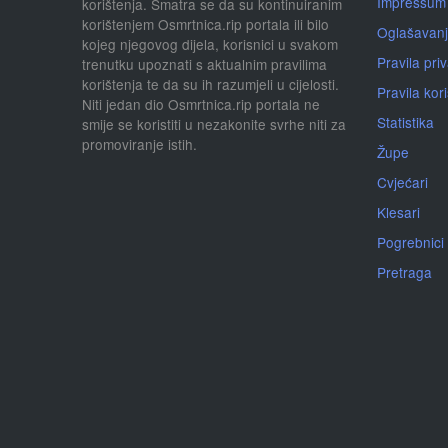
Impressum
korištenja. Smatra se da su kontinuiranim
korištenjem Osmrtnica.rip portala ili bilo
Oglašavan
kojeg njegovog dijela, korisnici u svakom
Pravila priv
trenutku upoznati s aktualnim pravilima
korištenja te da su ih razumjeli u cijelosti.
Pravila kor
Niti jedan dio Osmrtnica.rip portala ne
Statistika
smije se koristiti u nezakonite svrhe niti za
promoviranje istih.
Župe
Cvjećari
Klesari
Pogrebnici
Pretraga