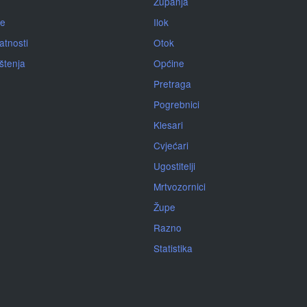
Županja
je
Ilok
atnosti
Otok
ištenja
Općine
Pretraga
Pogrebnici
Klesari
Cvjećari
Ugostitelji
Mrtvozornici
Župe
Razno
Statistika