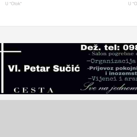
U "Otok"
U "O