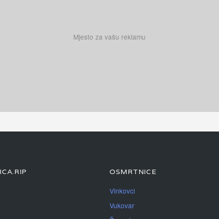
Mjesto za vašu reklamu
CA.RIP
OSMRTNICE
Vinkovci
Vukovar