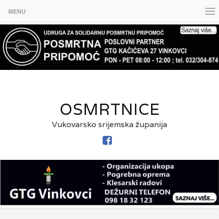
MENU
OSMRTNICE
Vukovarsko srijemska županija
FACEBOOK