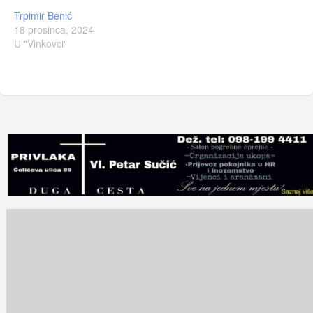
Trpimir Benić
18 prosinca, 2024
U "Vinkovci"