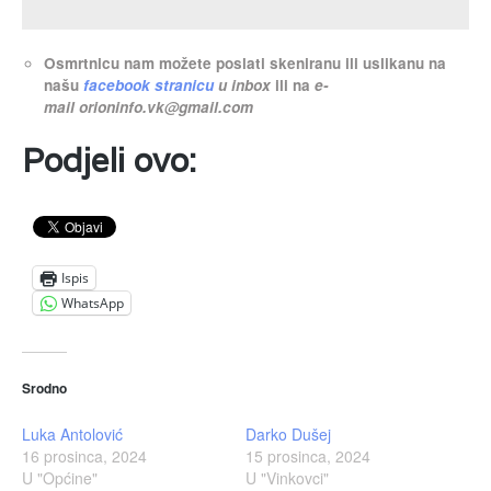
Osmrtnicu nam možete poslati skeniranu ili uslikanu na
našu
facebook stranicu
u inbox
ili na
e-
mail
orioninfo.vk@gmail.com
Podjeli ovo:
Ispis
WhatsApp
Srodno
Luka Antolović
Darko Dušej
16 prosinca, 2024
15 prosinca, 2024
U "Općine"
U "Vinkovci"