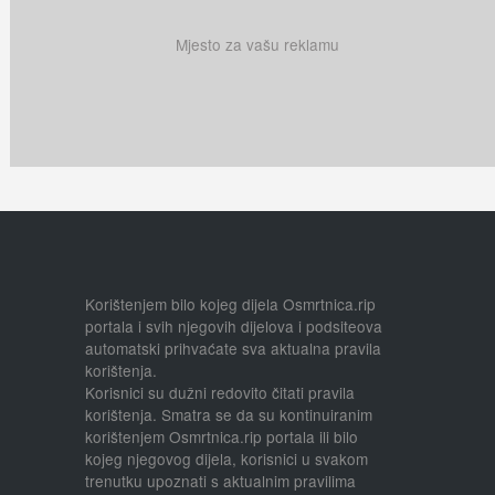
Mjesto za vašu reklamu
Korištenjem bilo kojeg dijela Osmrtnica.rip
portala i svih njegovih dijelova i podsiteova
automatski prihvaćate sva aktualna pravila
korištenja.
Korisnici su dužni redovito čitati pravila
korištenja. Smatra se da su kontinuiranim
korištenjem Osmrtnica.rip portala ili bilo
kojeg njegovog dijela, korisnici u svakom
trenutku upoznati s aktualnim pravilima