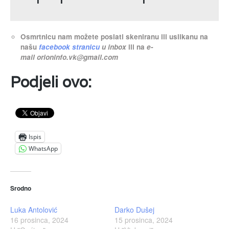
Osmrtnicu nam možete poslati skeniranu ili uslikanu na
našu
facebook stranicu
u inbox
ili na
e-
mail
orioninfo.vk@gmail.com
Podjeli ovo:
Ispis
WhatsApp
Srodno
Luka Antolović
Darko Dušej
16 prosinca, 2024
15 prosinca, 2024