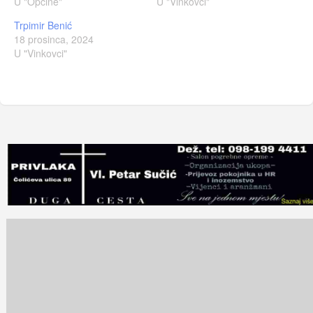
U "Općine"
U "Vinkovci"
Trpimir Benić
18 prosinca, 2024
U "Vinkovci"