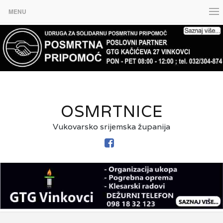
MENU
OSMRTNICE
Vukovarsko srijemska županija
FACEBOOK