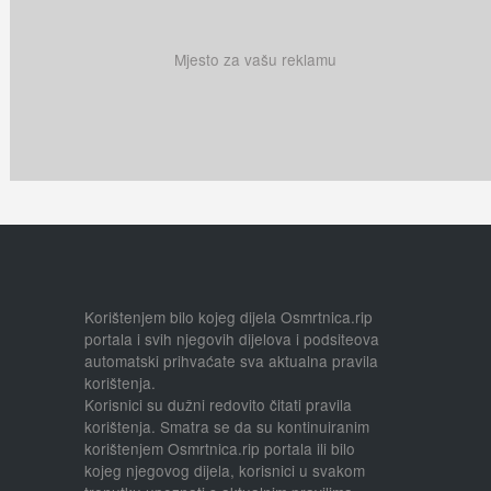
Mjesto za vašu reklamu
Korištenjem bilo kojeg dijela Osmrtnica.rip
portala i svih njegovih dijelova i podsiteova
automatski prihvaćate sva aktualna pravila
korištenja.
Korisnici su dužni redovito čitati pravila
korištenja. Smatra se da su kontinuiranim
korištenjem Osmrtnica.rip portala ili bilo
kojeg njegovog dijela, korisnici u svakom