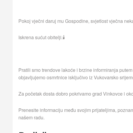
Pokoj vječni daruj mu Gospodine, svjetlost vječna neka
Iskrena sućut obitelji.🕯
Pratili smo trendove lakoće i brzine informiranja putem
objavljujemo osmrtnice isključivo iz Vukovarsko srijem
Za početak dosta dobro pokrivamo grad Vinkovce i okolna
Prenesite informaciju među svojim prijateljima, poznan
našem radu.