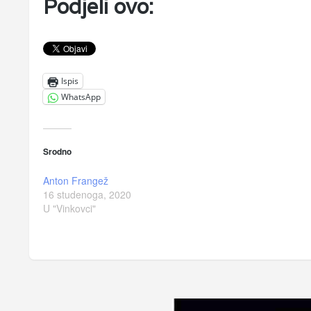
Podjeli ovo:
Ispis
WhatsApp
Srodno
Anton Frangež
16 studenoga, 2020
U "Vinkovci"