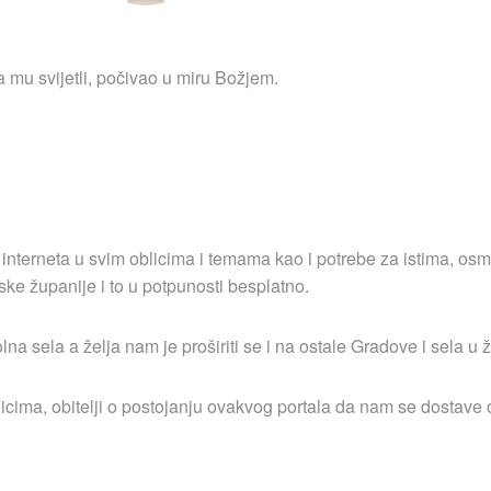
 mu svijetli, počivao u miru Božjem.
 interneta u svim oblicima i temama kao i potrebe za istima, osm
ske županije i to u potpunosti besplatno.
 sela a želja nam je proširiti se i na ostale Gradove i sela u ž
icima, obitelji o postojanju ovakvog portala da nam se dostave o