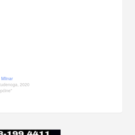
a Mlinar
tudenoga, 2020
pćine"