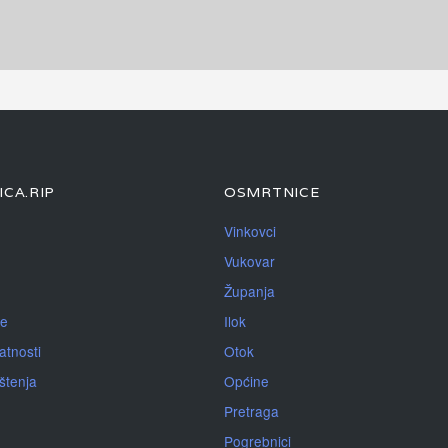
CA.RIP
OSMRTNICE
Vinkovci
Vukovar
Županja
je
Ilok
atnosti
Otok
ištenja
Općine
Pretraga
Pogrebnici