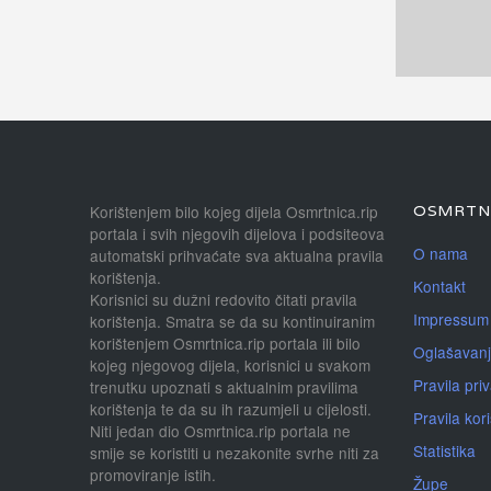
Korištenjem bilo kojeg dijela Osmrtnica.rip
OSMRTNI
portala i svih njegovih dijelova i podsiteova
O nama
automatski prihvaćate sva aktualna pravila
korištenja.
Kontakt
Korisnici su dužni redovito čitati pravila
Impressum
korištenja. Smatra se da su kontinuiranim
korištenjem Osmrtnica.rip portala ili bilo
Oglašavan
kojeg njegovog dijela, korisnici u svakom
Pravila priv
trenutku upoznati s aktualnim pravilima
korištenja te da su ih razumjeli u cijelosti.
Pravila kor
Niti jedan dio Osmrtnica.rip portala ne
Statistika
smije se koristiti u nezakonite svrhe niti za
promoviranje istih.
Župe