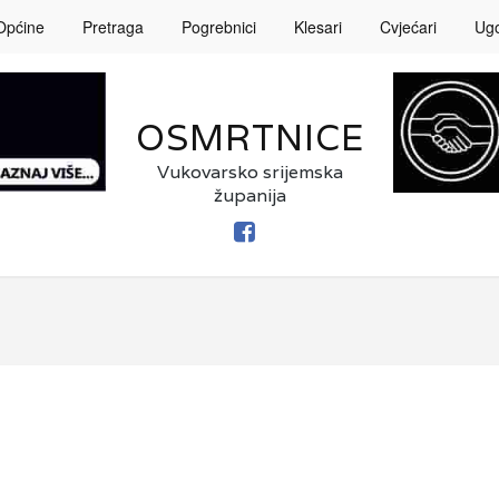
Općine
Pretraga
Pogrebnici
Klesari
Cvjećari
Ugos
OSMRTNICE
Vukovarsko srijemska
županija
FACEBOOK