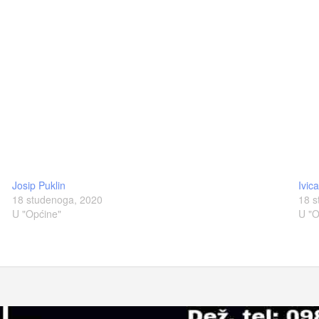
Josip Puklin
Ivic
18 studenoga, 2020
18 s
U "Općine"
U "O