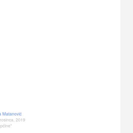
a Matanović
rosinca, 2019
pćine"