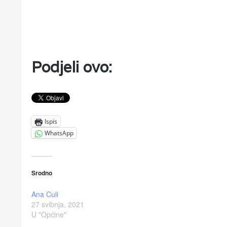
Podjeli ovo:
Ispis
WhatsApp
Srodno
Ana Culi
27 svibnja, 2021
U "Općine"