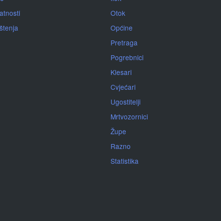
atnosti
Otok
ištenja
Općine
Pretraga
Pogrebnici
Klesari
Cvjećari
Ugostitelji
Mrtvozornici
Župe
Razno
Statistika