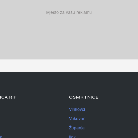
Mjesto za vašu reklamu
CA.RIP
OSMRTNICE
Vinkovci
Vukovar
Županja
je
Ilok