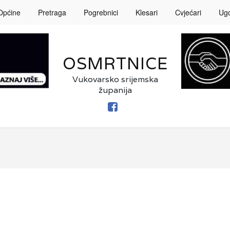
Općine
Pretraga
Pogrebnici
Klesari
Cvjećari
Ugos
OSMRTNICE
Vukovarsko srijemska
županija
FACEBOOK