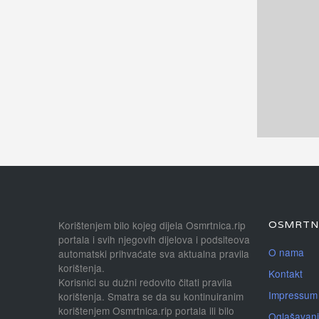
Korištenjem bilo kojeg dijela Osmrtnica.rip
OSMRTNI
portala i svih njegovih dijelova i podsiteova
O nama
automatski prihvaćate sva aktualna pravila
korištenja.
Kontakt
Korisnici su dužni redovito čitati pravila
Impressum
korištenja. Smatra se da su kontinuiranim
korištenjem Osmrtnica.rip portala ili bilo
Oglašavan