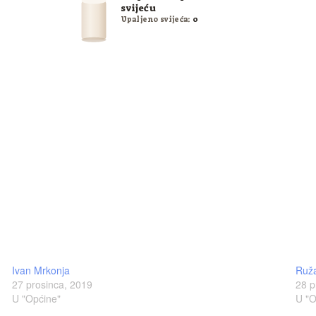
svijeću
Upaljeno svijeća:
0
Ivan Mrkonja
Ruž
27 prosinca, 2019
28 p
U "Općine"
U "O