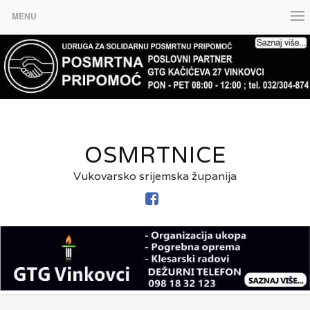
MENU
OSMRTNICE
Vukovarsko srijemska županija
FACEBOOK