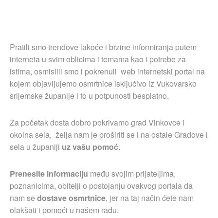
Pratili smo trendove lakoće i brzine informiranja putem
interneta u svim oblicima i temama kao i potrebe za
istima, osmislili smo i pokrenuli web internetski portal na
kojem objavljujemo osmrtnice isključivo iz Vukovarsko
srijemske županije i to u potpunosti besplatno.
Za početak dosta dobro pokrivamo grad Vinkovce i
okolna sela, želja nam je proširiti se i na ostale Gradove i
sela u županiji
uz vašu pomoć
.
Prenesite informaciju
među svojim prijateljima,
poznanicima, obitelji o postojanju ovakvog portala da
nam se
dostave osmrtnice
, jer na taj način ćete nam
olakšati i pomoći u našem radu.