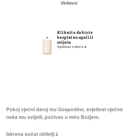
Vinkovci
Kliknite da biste
besplatno upalili
svijeću
Upaljeno svijeća:
4
Pokoj vječni daruj mu Gospodine, svjetlost vječna
neka mu svijetli, počivao u miru Božjem.
Iskrena sućut obitelji
.🕯