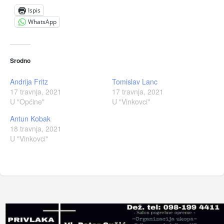
Ispis
WhatsApp
Srodno
Andrija Fritz
Tomislav Lanc
17 travnja, 2021
17 travnja, 2021
U "Općine"
U "Vinkovci"
Antun Kobak
18 travnja, 2021
U "Vinkovci"