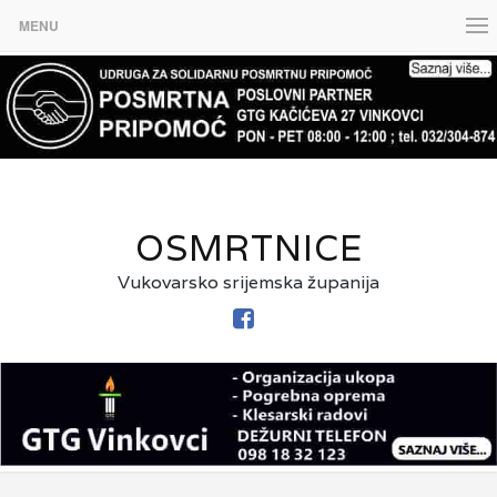
MENU
OSMRTNICE
Vukovarsko srijemska županija
FACEBOOK