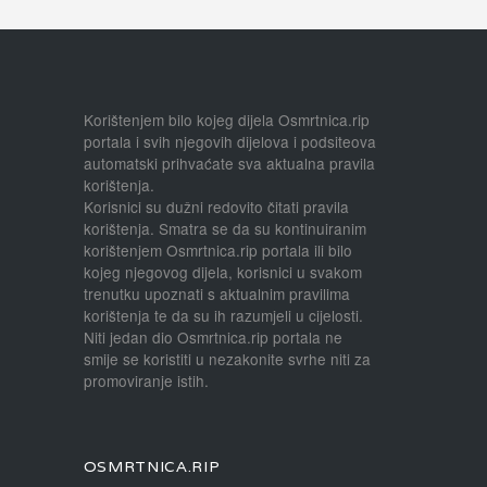
Korištenjem bilo kojeg dijela Osmrtnica.rip
portala i svih njegovih dijelova i podsiteova
automatski prihvaćate sva aktualna pravila
korištenja.
Korisnici su dužni redovito čitati pravila
korištenja. Smatra se da su kontinuiranim
korištenjem Osmrtnica.rip portala ili bilo
kojeg njegovog dijela, korisnici u svakom
trenutku upoznati s aktualnim pravilima
korištenja te da su ih razumjeli u cijelosti.
Niti jedan dio Osmrtnica.rip portala ne
smije se koristiti u nezakonite svrhe niti za
promoviranje istih.
OSMRTNICA.RIP