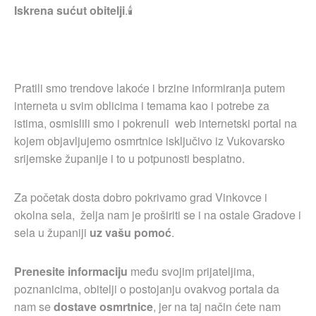
Iskrena sućut obitelji
.🕯
Pratili smo trendove lakoće i brzine informiranja putem
interneta u svim oblicima i temama kao i potrebe za
istima, osmislili smo i pokrenuli web internetski portal na
kojem objavljujemo osmrtnice isključivo iz Vukovarsko
srijemske županije i to u potpunosti besplatno.
Za početak dosta dobro pokrivamo grad Vinkovce i
okolna sela, želja nam je proširiti se i na ostale Gradove i
sela u županiji
uz vašu pomoć
.
Prenesite informaciju
među svojim prijateljima,
poznanicima, obitelji o postojanju ovakvog portala da
nam se
dostave osmrtnice
, jer na taj način ćete nam