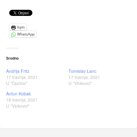
Ispis
WhatsApp
Srodno
Andrija Fritz
Tomislav Lanc
17 travnja, 2021
17 travnja, 2021
U "Općine"
U "Vinkovci"
Antun Kobak
18 travnja, 2021
U "Vinkovci"