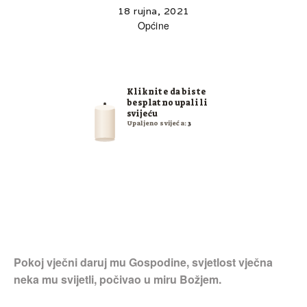
18 rujna, 2021
Općine
Kliknite da biste
besplatno upalili
svijeću
Upaljeno svijeća:
3
Pokoj vječni daruj mu Gospodine, svjetlost vječna
neka mu svijetli, počivao u miru Božjem.