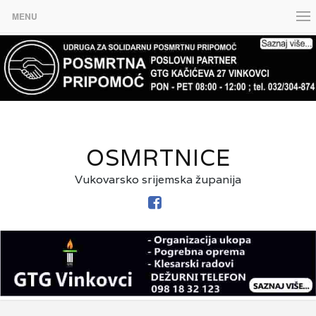
MENU
OSMRTNICE
Vukovarsko srijemska županija
FACEBOOK