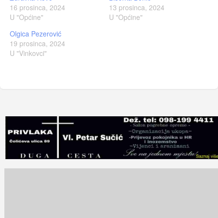
16 prosinca, 2024
13 prosinca, 2024
U "Općine"
U "Općine"
Olgica Pezerović
19 prosinca, 2024
U "Vinkovci"