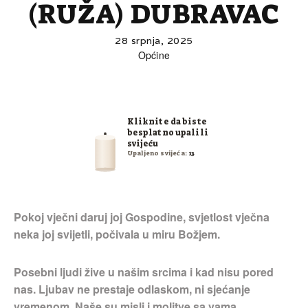
(RUŽA) DUBRAVAC
28 srpnja, 2025
Općine
Kliknite da biste
besplatno upalili
svijeću
Upaljeno svijeća:
13
Pokoj vječni daruj joj Gospodine, svjetlost vječna
neka joj svijetli, počivala u miru Božjem.
Posebni ljudi žive u našim srcima i kad nisu pored
nas. Ljubav ne prestaje odlaskom, ni sjećanje
vremenom. Naše su misli i molitve sa vama.