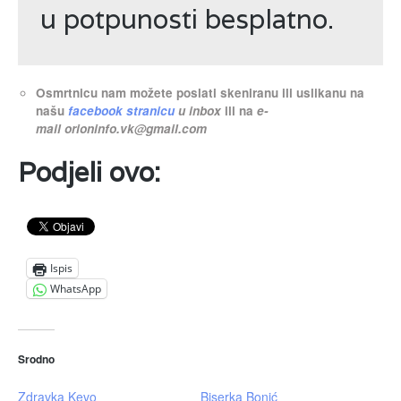
u potpunosti besplatno.
Osmrtnicu nam možete poslati skeniranu ili uslikanu na
našu
facebook stranicu
u inbox
ili na
e-
mail
orioninfo.vk@gmail.com
Podjeli ovo:
Ispis
WhatsApp
Srodno
Zdravka Kevo
Biserka Bonić