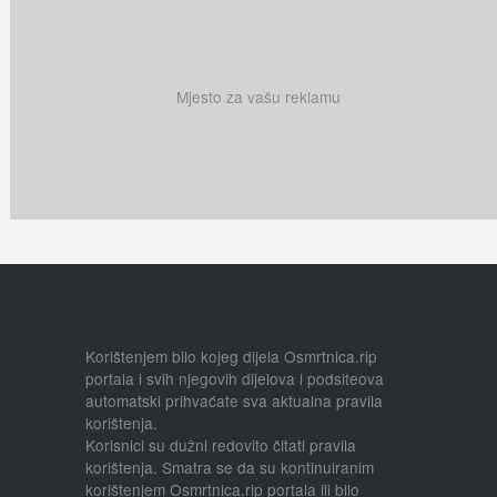
Mjesto za vašu reklamu
Korištenjem bilo kojeg dijela Osmrtnica.rip
portala i svih njegovih dijelova i podsiteova
automatski prihvaćate sva aktualna pravila
korištenja.
Korisnici su dužni redovito čitati pravila
korištenja. Smatra se da su kontinuiranim
korištenjem Osmrtnica.rip portala ili bilo