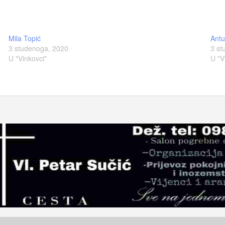
Mila Topić
Antu
3 studenoga, 2020
3 st
U "Vinkovci"
U "V