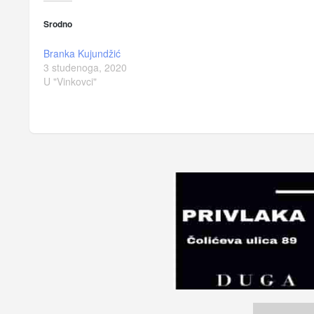
Srodno
Branka Kujundžić
3 studenoga, 2020
U "Vinkovci"