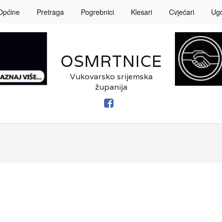
Općine
Pretraga
Pogrebnici
Klesari
Cvjećari
Ugos
OSMRTNICE
Vukovarsko srijemska
županija
FACEBOOK