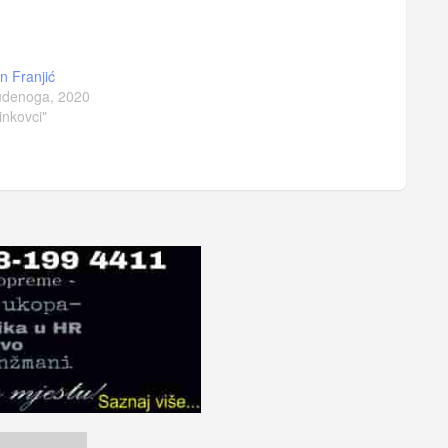
n Franjić
udenoga, 2020
inkovci"