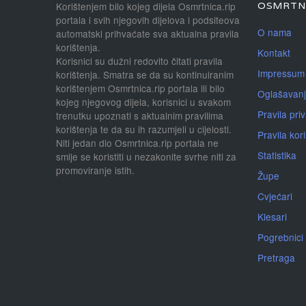
Korištenjem bilo kojeg dijela Osmrtnica.rip
OSMRTNI
portala i svih njegovih dijelova i podsiteova
O nama
automatski prihvaćate sva aktualna pravila
korištenja.
Kontakt
Korisnici su dužni redovito čitati pravila
Impressum
korištenja. Smatra se da su kontinuiranim
korištenjem Osmrtnica.rip portala ili bilo
Oglašavan
kojeg njegovog dijela, korisnici u svakom
Pravila priv
trenutku upoznati s aktualnim pravilima
korištenja te da su ih razumjeli u cijelosti.
Pravila kor
Niti jedan dio Osmrtnica.rip portala ne
Statistika
smije se koristiti u nezakonite svrhe niti za
promoviranje istih.
Župe
Cvjećari
Klesari
Pogrebnici
Pretraga