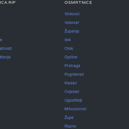
CA.RIP
OSMRTNICE
Vinkovci
Vukovar
Županja
je
Ilok
atnosti
Otok
ištenja
Općine
Pretraga
Pogrebnici
Klesari
Cvjećari
Ugostitelji
Mrtvozornici
Župe
Razno