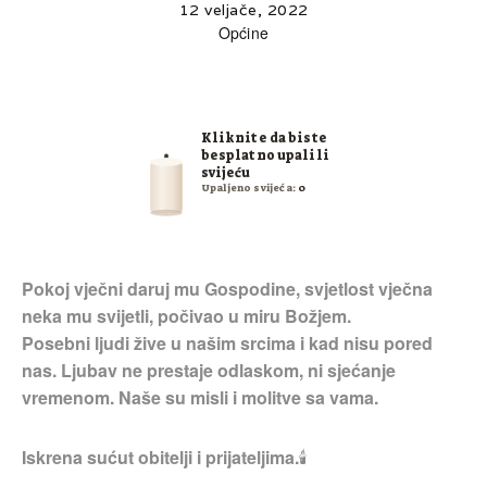
12 veljače, 2022
Općine
Kliknite da biste
besplatno upalili
svijeću
Upaljeno svijeća:
0
Pokoj vječni daruj mu Gospodine, svjetlost vječna
neka mu svijetli, počivao u miru Božjem.
Posebni ljudi žive u našim srcima i kad nisu pored
nas. Ljubav ne prestaje odlaskom, ni sjećanje
vremenom. Naše su misli i molitve sa vama.
Iskrena sućut obitelji i prijateljima.
🕯