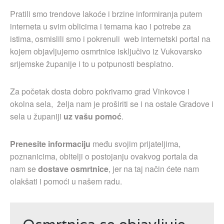
Pratili smo trendove lakoće i brzine informiranja putem
interneta u svim oblicima i temama kao i potrebe za
istima, osmislili smo i pokrenuli web internetski portal na
kojem objavljujemo osmrtnice isključivo iz Vukovarsko
srijemske županije i to u potpunosti besplatno.
Za početak dosta dobro pokrivamo grad Vinkovce i
okolna sela, želja nam je proširiti se i na ostale Gradove i
sela u županiji
uz vašu pomoć
.
Prenesite informaciju
među svojim prijateljima,
poznanicima, obitelji o postojanju ovakvog portala da
nam se
dostave osmrtnice
, jer na taj način ćete nam
olakšati i pomoći u našem radu.