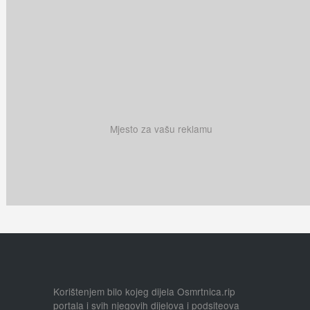
Mjesto za vašu reklamu
Korištenjem bilo kojeg dijela Osmrtnica.rip
portala i svih njegovih dijelova i podsiteova