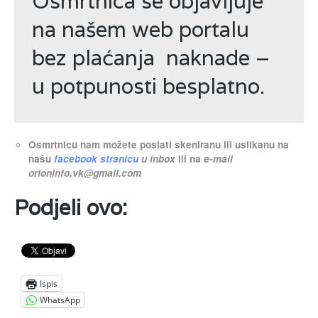
Osmrtnica se objavljuje
na našem web portalu
bez plaćanja naknade –
u potpunosti besplatno.
Osmrtnicu nam možete poslati skeniranu ili uslikanu na
našu
facebook stranicu
u inbox
ili na
e-mail
orioninfo.vk@gmail.com
Podjeli ovo:
Ispis
WhatsApp