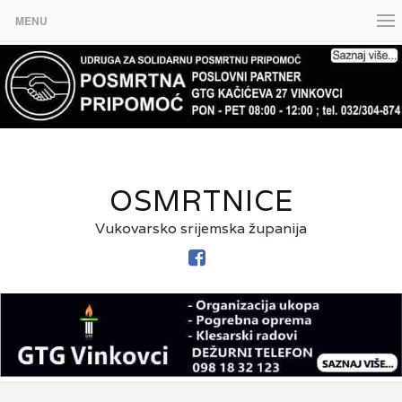
MENU
OSMRTNICE
Vukovarsko srijemska županija
FACEBOOK