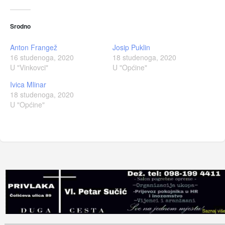
Srodno
Anton Frangež
Josip Puklin
16 studenoga, 2020
18 studenoga, 2020
U "Vinkovci"
U "Općine"
Ivica Mlinar
18 studenoga, 2020
U "Općine"