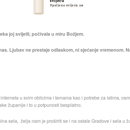
svijeću
Upaljeno svijeća:
10
ka joj svijetli, počivala u miru Božjem.
 nas. Ljubav ne prestaje odlaskom, ni sjećanje vremenom. Na
 interneta u svim oblicima i temama kao i potrebe za istima, osm
ske županije i to u potpunosti besplatno.
a sela, želja nam je proširiti se i na ostale Gradove i sela u ž