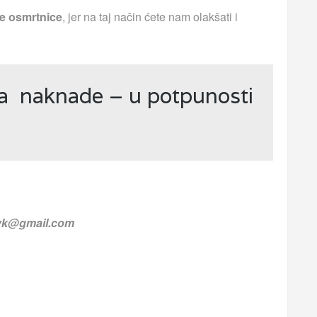
e osmrtnice
, jer na taj način ćete nam olakšati i
ja naknade – u potpunosti
.vk@gmail.com