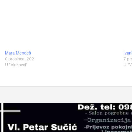
Mara Mendeš
Ivan
6 prosinca, 2021
7 pr
U "Vinkovci"
U "V