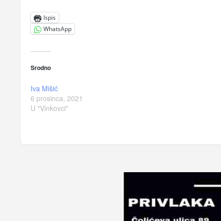
Ispis
WhatsApp
Srodno
Iva Mišić
6 prosinca, 2021
U "Vinkovci"