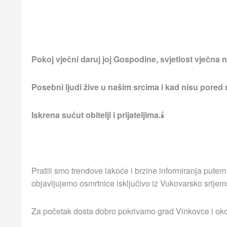
Pokoj vječni daruj joj Gospodine, svjetlost vječna ne
Posebni ljudi žive u našim srcima i kad nisu pored
Iskrena sućut obitelji i prijateljima.
🕯
Pratili smo trendove lakoće i brzine informiranja putem
objavljujemo osmrtnice isključivo iz Vukovarsko srijem
Za početak dosta dobro pokrivamo grad Vinkovce i okoln