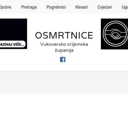
Općine
Pretraga
Pogrebnici
Klesari
Cvjećari
Ugos
OSMRTNICE
Vukovarsko srijemska
županija
FACEBOOK