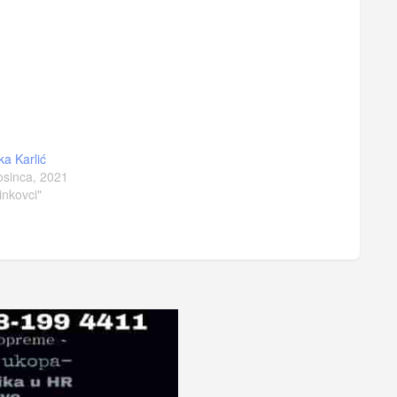
ka Karlić
osinca, 2021
inkovci"