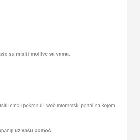
še su misli i molitve sa vama.
islili smo i pokrenuli web internetski portal na kojem
upaniji
uz vašu pomoć
.