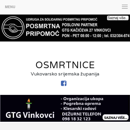
MENU
OSMRTNICE
Vukovarsko srijemska županija
FACEBOOK