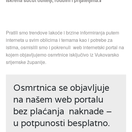
Iskrena sućut obitelji, rodbini i prijateljima.
🕯
Pratili smo trendove lakoće i brzine informiranja putem
interneta u svim oblicima i temama kao i potrebe za
istima, osmislili smo i pokrenuli web internetski portal na
kojem objavljujemo osmrtnice isključivo iz Vukovarsko
srijemske županije.
Osmrtnica se objavljuje
na našem web portalu
bez plaćanja naknade –
u potpunosti besplatno.