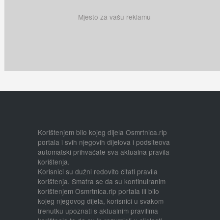
Mjesto za vašu reklamu
Korištenjem bilo kojeg dijela Osmrtnica.rip
portala i svih njegovih dijelova i podsiteova
automatski prihvaćate sva aktualna pravila
korištenja.
Korisnici su dužni redovito čitati pravila
korištenja. Smatra se da su kontinuiranim
korištenjem Osmrtnica.rip portala ili bilo
kojeg njegovog dijela, korisnici u svakom
trenutku upoznati s aktualnim pravilima