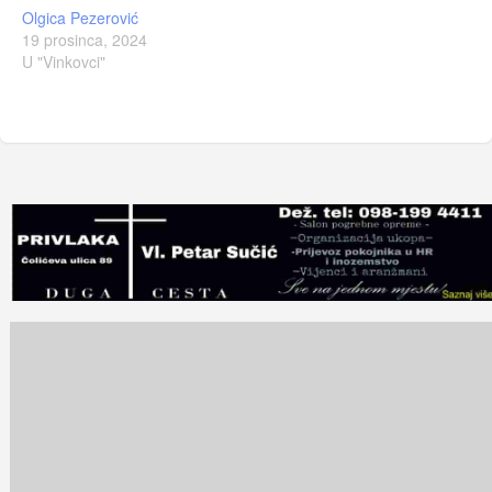
Olgica Pezerović
19 prosinca, 2024
U "Vinkovci"