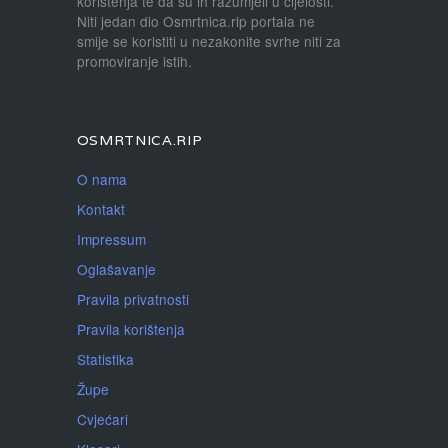
korištenja te da su ih razumjeli u cijelosti.
Niti jedan dio Osmrtnica.rip portala ne
smije se koristiti u nezakonite svrhe niti za
promoviranje istih.
OSMRTNICA.RIP
O nama
Kontakt
Impressum
Oglašavanje
Pravila privatnosti
Pravila korištenja
Statistika
Župe
Cvjećari