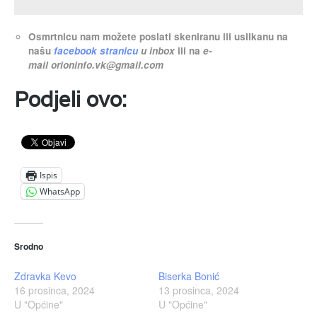
Osmrtnicu nam možete poslati skeniranu ili uslikanu na
našu
facebook stranicu
u inbox
ili na
e-
mail
orioninfo.vk@gmail.com
Podjeli ovo:
Ispis
WhatsApp
Srodno
Zdravka Kevo
Biserka Bonić
16 prosinca, 2024
13 prosinca, 2024
U "Općine"
U "Općine"