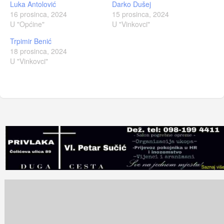
Luka Antolović
Darko Dušej
16 prosinca, 2024
15 prosinca, 2024
U "Općine"
U "Vinkovci"
Trpimir Benić
18 prosinca, 2024
U "Vinkovci"