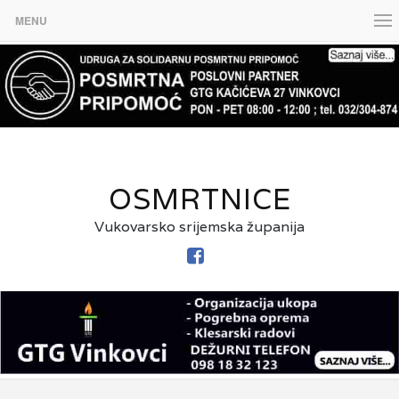
MENU
OSMRTNICE
Vukovarsko srijemska županija
FACEBOOK