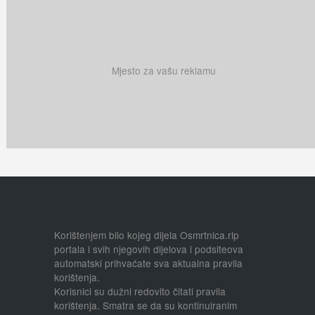
Mjesto za vašu reklamu
Korištenjem bilo kojeg dijela Osmrtnica.rip
portala i svih njegovih dijelova i podsiteova
automatski prihvaćate sva aktualna pravila
korištenja.
Korisnici su dužni redovito čitati pravila
korištenja. Smatra se da su kontinuiranim