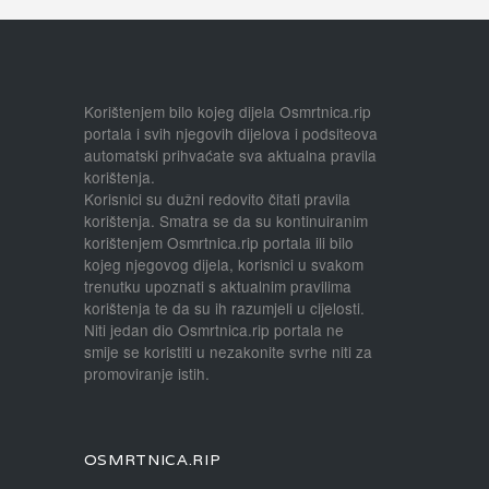
Korištenjem bilo kojeg dijela Osmrtnica.rip
portala i svih njegovih dijelova i podsiteova
automatski prihvaćate sva aktualna pravila
korištenja.
Korisnici su dužni redovito čitati pravila
korištenja. Smatra se da su kontinuiranim
korištenjem Osmrtnica.rip portala ili bilo
kojeg njegovog dijela, korisnici u svakom
trenutku upoznati s aktualnim pravilima
korištenja te da su ih razumjeli u cijelosti.
Niti jedan dio Osmrtnica.rip portala ne
smije se koristiti u nezakonite svrhe niti za
promoviranje istih.
OSMRTNICA.RIP