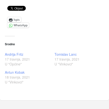
Ispis
WhatsApp
Srodno
Andrija Fritz
Tomislav Lanc
17 travnja, 2021
17 travnja, 2021
U "Općine"
U "Vinkovci"
Antun Kobak
18 travnja, 2021
U "Vinkovci"