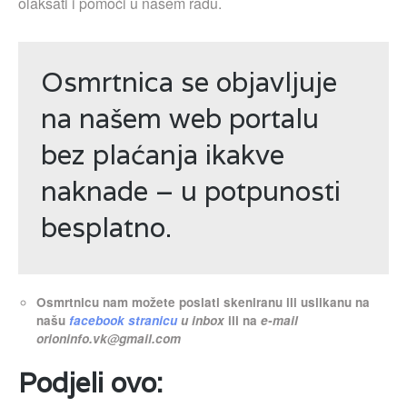
olakšati i pomoći u našem radu.
Osmrtnica se objavljuje
na našem web portalu
bez plaćanja ikakve
naknade – u potpunosti
besplatno.
Osmrtnicu nam možete poslati skeniranu ili uslikanu na
našu
facebook stranicu
u inbox
ili na
e-mail
orioninfo.vk@gmail.com
Podjeli ovo: