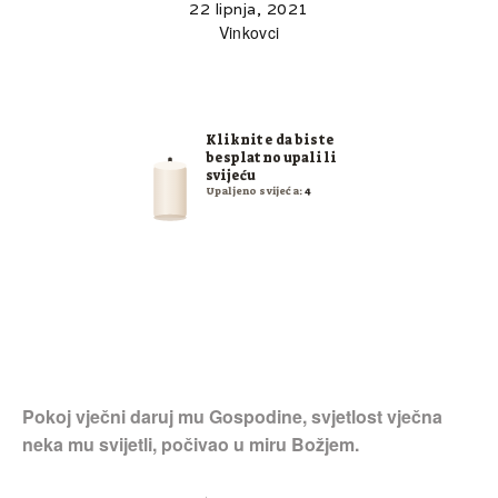
22 lipnja, 2021
Vinkovci
Kliknite da biste
besplatno upalili
svijeću
Upaljeno svijeća:
4
Pokoj vječni daruj mu Gospodine, svjetlost vječna
neka mu svijetli, počivao u miru Božjem.