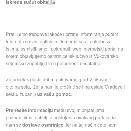
Iskrena sućut obitelji
.🕯
Pratili smo trendove lakoće i brzine informiranja putem
interneta u svim oblicima i temama kao i potrebe za
istima, osmislili smo i pokrenuli web internetski portal na
kojem objavljujemo osmrtnice isključivo iz Vukovarsko
srijemske županije i to u potpunosti besplatno.
Za početak dosta dobro pokrivamo grad Vinkovce i
okolna sela, želja nam je proširiti se i na ostale Gradove i
sela u županiji
uz vašu pomoć
.
Prenesite informaciju
među svojim prijateljima,
poznanicima, obitelji o postojanju ovakvog portala da
nam se
dostave osmrtnice
, jer na taj način ćete nam