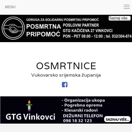
MENU
OSMRTNICE
Vukovarsko srijemska županija
FACEBOOK