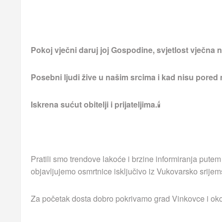
Pokoj vječni daruj joj Gospodine, svjetlost vječna ne
Posebni ljudi žive u našim srcima i kad nisu pored
Iskrena sućut obitelji i prijateljima.
🕯
Pratili smo trendove lakoće i brzine informiranja putem
objavljujemo osmrtnice isključivo iz Vukovarsko srijem
Za početak dosta dobro pokrivamo grad Vinkovce i okoln