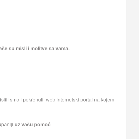
še su misli i molitve sa vama.
islili smo i pokrenuli web internetski portal na kojem
upaniji
uz vašu pomoć
.