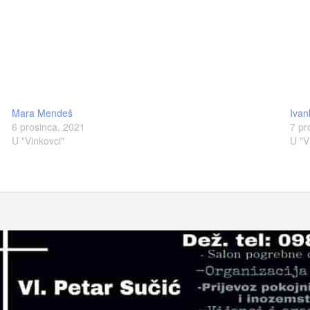
Mara Mendeš
Ivan
6 prosinca, 2021
7 pr
U "Vinkovci"
U "V