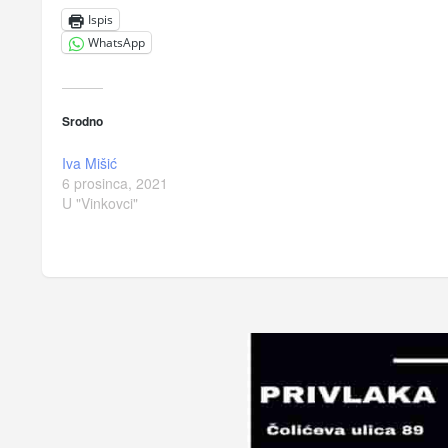
Ispis
WhatsApp
Srodno
Iva Mišić
6 prosinca, 2021
U "Vinkovci"