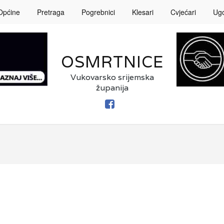
Općine
Pretraga
Pogrebnici
Klesari
Cvjećari
Ugos
OSMRTNICE
Vukovarsko srijemska
županija
FACEBOOK