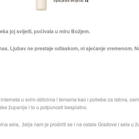
Upaljeno svijeća:
14
ka joj svijetli, počivala u miru Božjem.
 nas. Ljubav ne prestaje odlaskom, ni sjećanje vremenom. Na
 interneta u svim oblicima i temama kao i potrebe za istima, osm
ske županije i to u potpunosti besplatno.
a sela, želja nam je proširiti se i na ostale Gradove i sela u ž