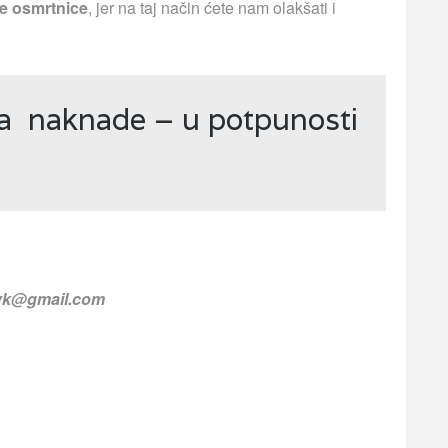
e osmrtnice
, jer na taj način ćete nam olakšati i
ja naknade – u potpunosti
.vk@gmail.com