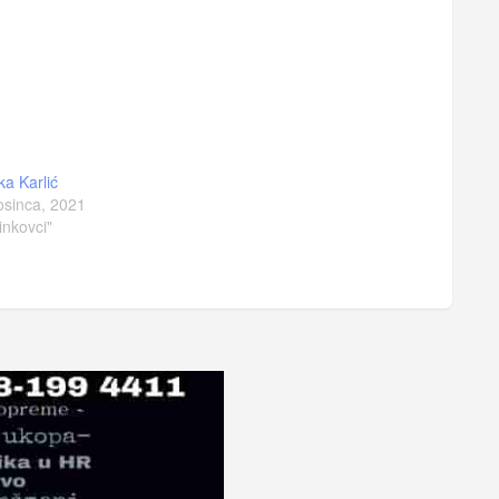
ka Karlić
osinca, 2021
inkovci"