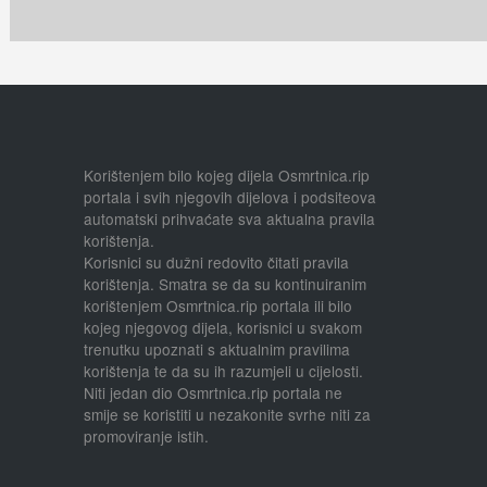
Korištenjem bilo kojeg dijela Osmrtnica.rip
portala i svih njegovih dijelova i podsiteova
automatski prihvaćate sva aktualna pravila
korištenja.
Korisnici su dužni redovito čitati pravila
korištenja. Smatra se da su kontinuiranim
korištenjem Osmrtnica.rip portala ili bilo
kojeg njegovog dijela, korisnici u svakom
trenutku upoznati s aktualnim pravilima
korištenja te da su ih razumjeli u cijelosti.
Niti jedan dio Osmrtnica.rip portala ne
smije se koristiti u nezakonite svrhe niti za
promoviranje istih.