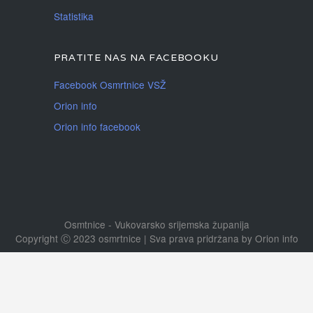
Statistika
PRATITE NAS NA FACEBOOKU
Facebook Osmrtnice VSŽ
Orion info
Orion info facebook
Osmtnice - Vukovarsko srijemska županija
Copyright Ⓒ 2023 osmrtnice | Sva prava pridržana
by
Orion info