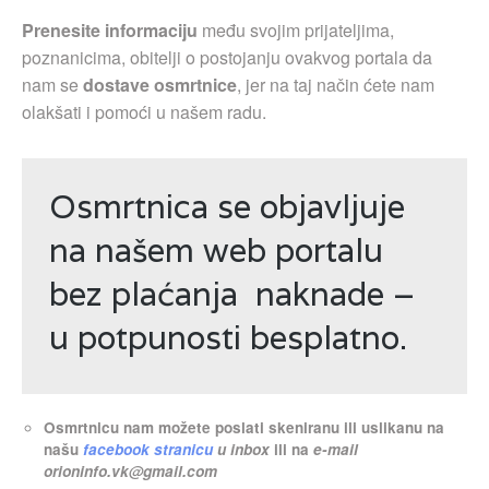
Prenesite informaciju
među svojim prijateljima,
poznanicima, obitelji o postojanju ovakvog portala da
nam se
dostave osmrtnice
, jer na taj način ćete nam
olakšati i pomoći u našem radu.
Osmrtnica se objavljuje
na našem web portalu
bez plaćanja naknade –
u potpunosti besplatno.
Osmrtnicu nam možete poslati skeniranu ili uslikanu na
našu
facebook stranicu
u inbox
ili na
e-mail
orioninfo.vk@gmail.com