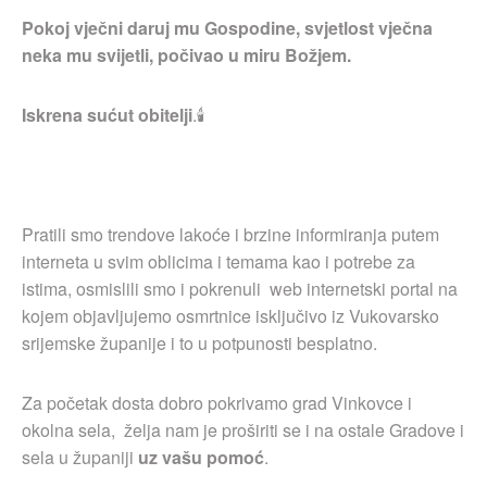
Pokoj vječni daruj mu Gospodine, svjetlost vječna
neka mu svijetli, počivao u miru Božjem.
Iskrena sućut obitelji
.🕯
Pratili smo trendove lakoće i brzine informiranja putem
interneta u svim oblicima i temama kao i potrebe za
istima, osmislili smo i pokrenuli web internetski portal na
kojem objavljujemo osmrtnice isključivo iz Vukovarsko
srijemske županije i to u potpunosti besplatno.
Za početak dosta dobro pokrivamo grad Vinkovce i
okolna sela, želja nam je proširiti se i na ostale Gradove i
sela u županiji
uz vašu pomoć
.