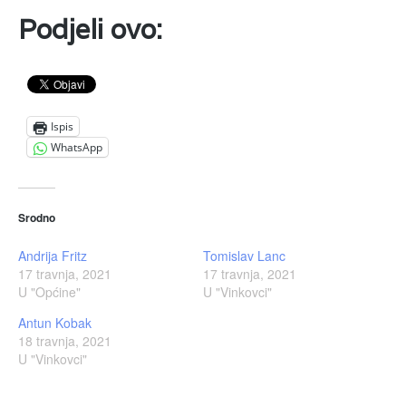
Podjeli ovo:
Ispis
WhatsApp
Srodno
Andrija Fritz
Tomislav Lanc
17 travnja, 2021
17 travnja, 2021
U "Općine"
U "Vinkovci"
Antun Kobak
18 travnja, 2021
U "Vinkovci"