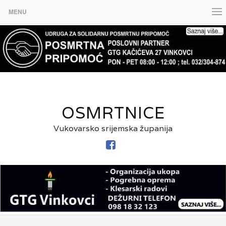
MENU
OSMRTNICE
Vukovarsko srijemska županija
FACEBOOK