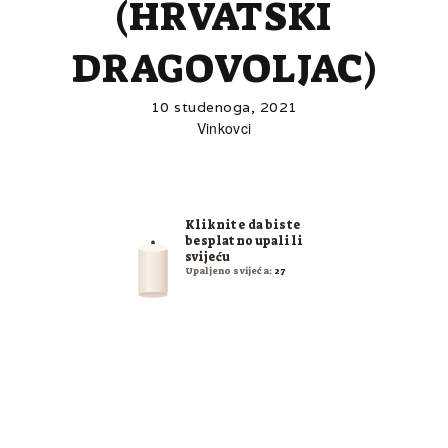
(HRVATSKI
DRAGOVOLJAC)
10 studenoga, 2021
Vinkovci
Kliknite da biste
besplatno upalili
svijeću
Upaljeno svijeća:
27