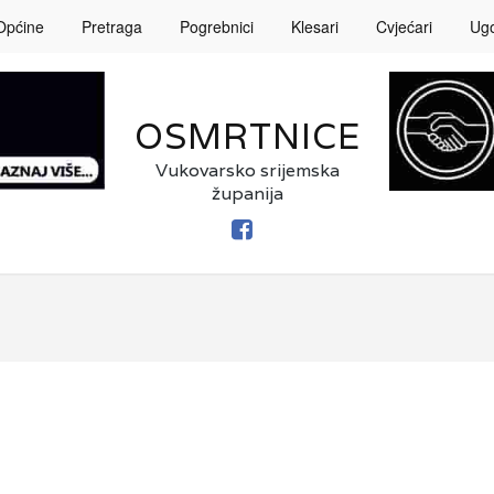
Općine
Pretraga
Pogrebnici
Klesari
Cvjećari
Ugos
OSMRTNICE
Vukovarsko srijemska
županija
FACEBOOK