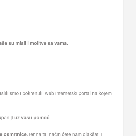
še su misli i molitve sa vama.
islili smo i pokrenuli web internetski portal na kojem
upaniji
uz vašu pomoć
.
e osmrtnice
, jer na taj način ćete nam olakšati i