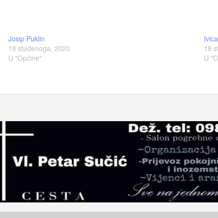
Josip Puklin
Ivic
18 studenoga, 2020
18 s
U "Općine"
U "O