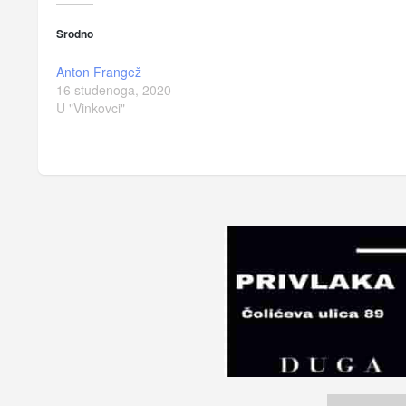
Srodno
Anton Frangež
16 studenoga, 2020
U "Vinkovci"