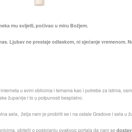
neka mu svijetli, počivao u miru Božjem.
 nas. Ljubav ne prestaje odlaskom, ni sjećanje vremenom. Na
 interneta u svim oblicima i temama kao i potrebe za istima, osm
ske županije i to u potpunosti besplatno.
a sela, želja nam je proširiti se i na ostale Gradove i sela u ž
nicima, obitelji o postojanju ovakvog portala da nam se
dostav