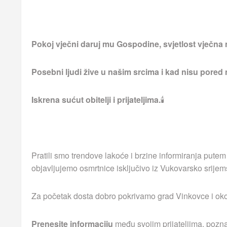
Pokoj vječni daruj mu Gospodine, svjetlost vječna 
Posebni ljudi žive u našim srcima i kad nisu pored
Iskrena sućut obitelji i prijateljima.
🕯
Pratili smo trendove lakoće i brzine informiranja putem
objavljujemo osmrtnice isključivo iz Vukovarsko srijem
Za početak dosta dobro pokrivamo grad Vinkovce i okoln
Prenesite informaciju
među svojim prijateljima, pozna