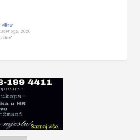
a Mlinar
tudenoga, 2020
pćine"