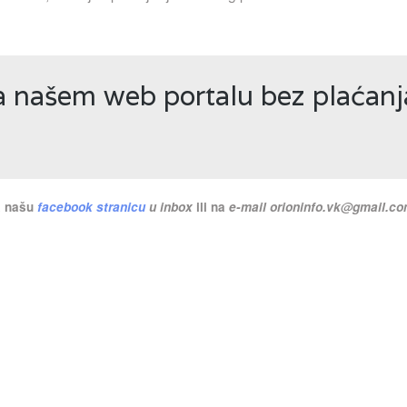
na našem web portalu bez plaćan
na našu
facebook stranicu
u inbox
ili na
e-mail
orioninfo.vk@gmail.c